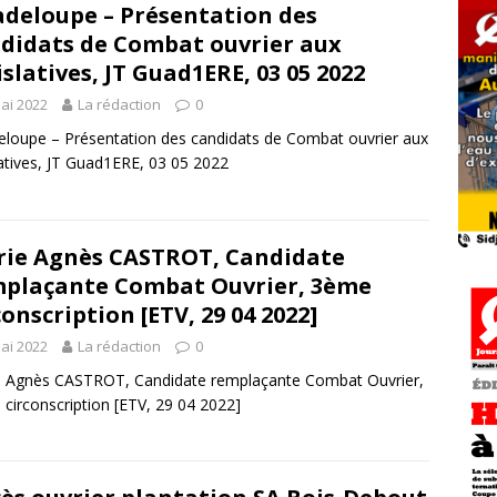
deloupe – Présentation des
didats de Combat ouvrier aux
islatives, JT Guad1ERE, 03 05 2022
ai 2022
La rédaction
0
loupe – Présentation des candidats de Combat ouvrier aux
latives, JT Guad1ERE, 03 05 2022
ie Agnès CASTROT, Candidate
plaçante Combat Ouvrier, 3ème
conscription [ETV, 29 04 2022]
ai 2022
La rédaction
0
e Agnès CASTROT, Candidate remplaçante Combat Ouvrier,
circonscription [ETV, 29 04 2022]