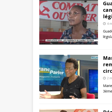
Gua
can
lég
4 m
Guade
légis
Mar
rem
cir
2 m
Mari
3ème 