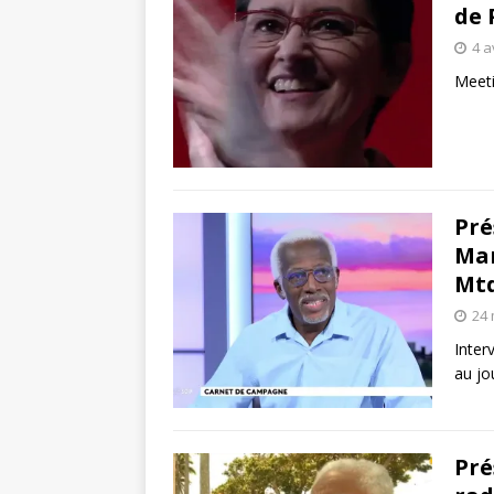
de 
4 a
Meeti
Pré
Mar
Mtq
24 
Inter
au jo
Pré