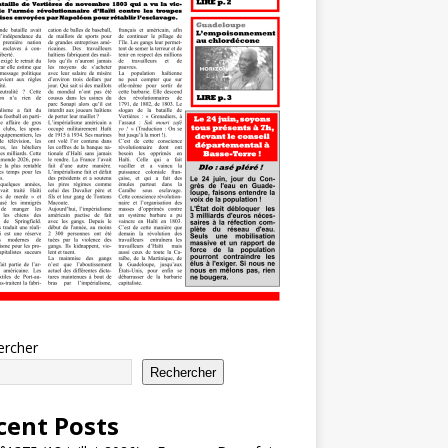
ercher
Rechercher
cent Posts