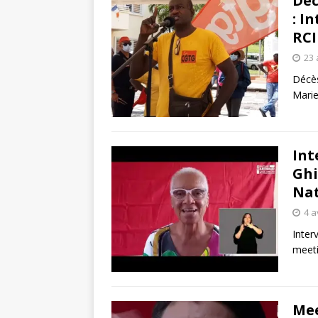
Déc
: I
RCI
23 
Décès
Marie
Int
Ghi
Nat
4 a
Inter
meeti
Mee