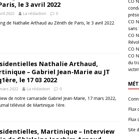
CO N°
Paris, le 3 avril 2022
cond
vril 2022
La rédaction
0
prési
CO N°
ng de Nathalie Arthaud au Zénith de Paris, le 3 avril 2022
sans 
CO N°
Révol
CO N°
CO N°
du tr
sidentielles Nathalie Arthaud,
victi
tinique – Gabriel Jean-Marie au JT
1ère, le 17 03 2022
MÉT
mars 2022
La rédaction
0
view de notre camarade Gabriel Jean-Marie, 17 mars 2022,
Conn
urnal télévisé de Martinique 1ère.
Flux 
Flux
Site
sidentielles, Martinique – Interview