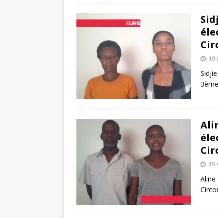
Sid
éle
Cir
19 
Sidji
3ème 
Ali
éle
Cir
19 
Aline
Circo