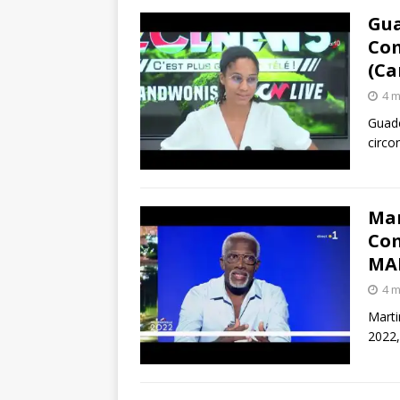
Gua
Com
(Ca
4 m
Guade
circo
Mar
Com
MA
4 m
Marti
2022