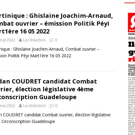
tinique : Ghislaine Joachim-Arnaud,
bat ouvrier – émission Politik Péyi
t1ère 16 05 2022
mai 2022
La rédaction
0
nique : Ghislaine Joachim-Arnaud, Combat ouvrier –
ion Politik Péyi Mart1ère 16 05 2022
dan COUDRET candidat Combat
rier, élection législative 4ème
conscription Guadeloupe
mai 2022
La rédaction
0
n COUDRET candidat Combat ouvrier, élection législative
Circonscription Guadeloupe