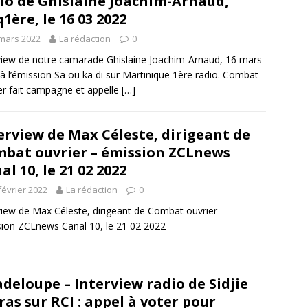
io de Ghislaine Joachim-Arnaud,
1ère, le 16 03 2022
mars 2022
La rédaction
0
view de notre camarade Ghislaine Joachim-Arnaud, 16 mars
à l’émission Sa ou ka di sur Martinique 1ère radio. Combat
er fait campagne et appelle
[…]
erview de Max Céleste, dirigeant de
bat ouvrier – émission ZCLnews
al 10, le 21 02 2022
février 2022
La rédaction
0
view de Max Céleste, dirigeant de Combat ouvrier –
ion ZCLnews Canal 10, le 21 02 2022
deloupe – Interview radio de Sidjie
ras sur RCI : appel à voter pour