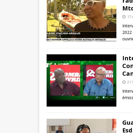
rad
Mtq
17 
Inter
2022 
ouvri
Int
Com
Can
21 
Inter
émiss
Gua
Esd