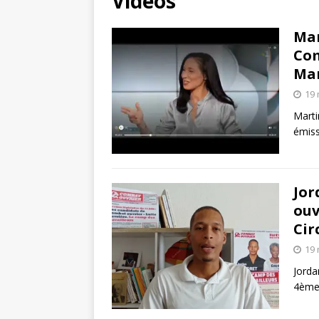
Vidéos
Mar
Com
Mar
19 
Marti
émiss
Jor
ouv
Cir
19 
Jorda
4ème 