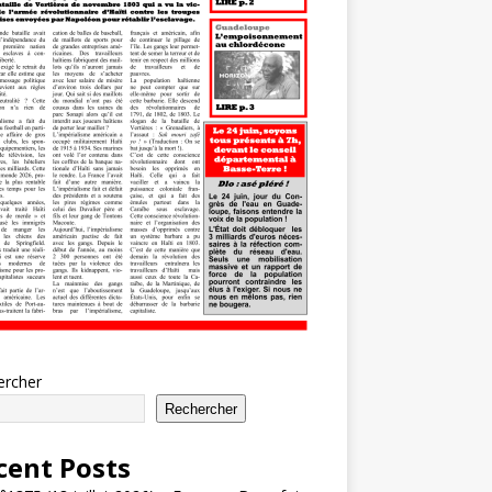
ercher
Rechercher
cent Posts