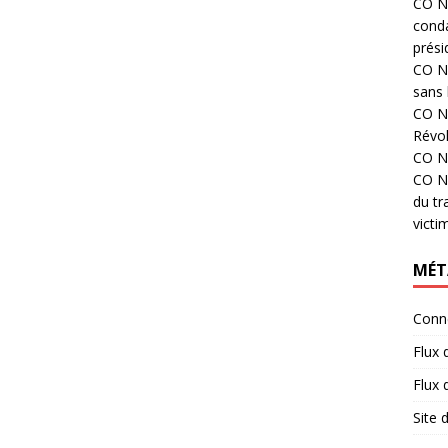
CO N°
cond
prési
CO N°
sans 
CO N°
Révol
CO N°
CO N°
du tr
victi
MÉT
Conn
Flux 
Flux
Site