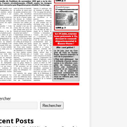
ercher
Rechercher
cent Posts