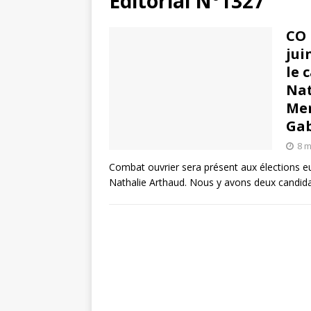
Éditorial N°1327
CO 
jui
le 
Nat
Mer
Gab
8 m
Combat ouvrier sera présent aux élections eu
Nathalie Arthaud. Nous y avons deux candid