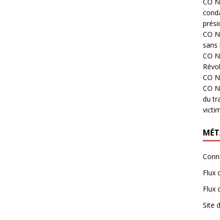
CO N°
cond
prési
CO N°
sans 
CO N°
Révol
CO N°
CO N°
du tr
victi
MÉT
Conn
Flux 
Flux
Site