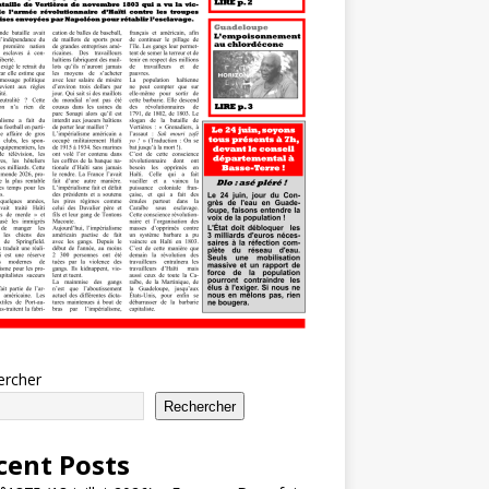
ercher
Rechercher
cent Posts