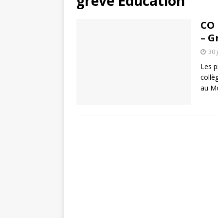
grève Éducation
CO 
– G
30 
Les p
collè
au Mo