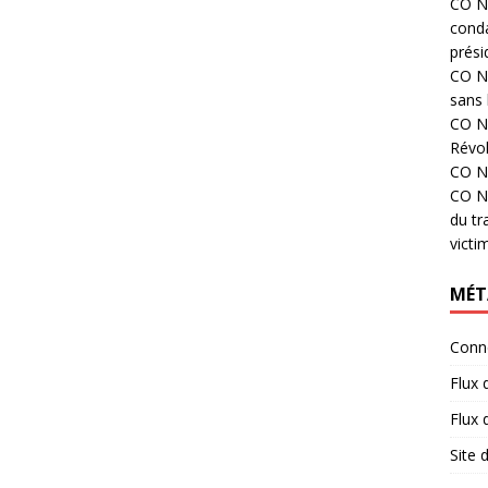
CO N°
cond
prési
CO N°
sans 
CO N°
Révol
CO N°
CO N°
du tr
victi
MÉT
Conn
Flux 
Flux
Site