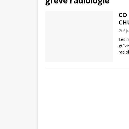
grève radiologie
CO 
CHU
6 j
Les m
grève
radio