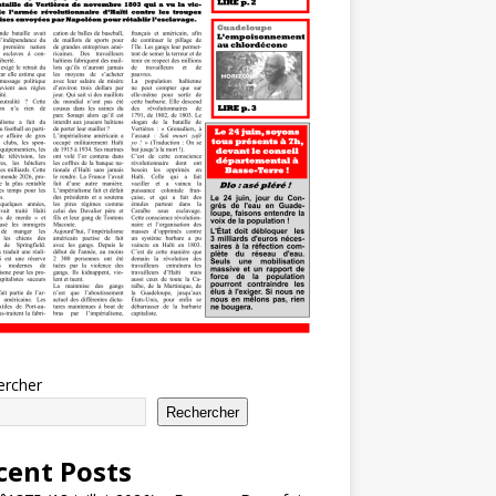
ercher
Rechercher
cent Posts