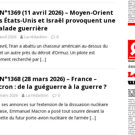
N°1369 (11 avril 2026) – Moyen-Orient
es États-Unis et Israël provoquent une
alade guerrière
avril 2026
La rédaction
0
avril, l’Iran a abattu un chasseur américain au-dessus du
et un autre près du détroit d’Ormuz. Un pilote est
ement recherché par
[…]
N°1368 (28 mars 2026) – France –
ron : de la guéguerre à la guerre ?
mars 2026
La rédaction
0
 ses annonces sur l’extension de la dissuasion nucléaire
aise, Emmanuel Macron a posé tout sourire devant la
tte du futur porte-avion nucléaire de l’armée
[…]