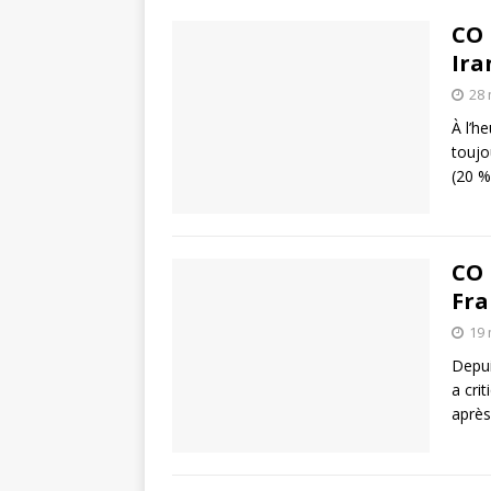
CO 
Ira
28 
À l’h
toujo
(20 %
CO 
Fra
19 
Depui
a crit
après