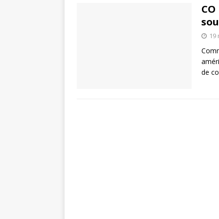
CO 
sou
19 
Comme
améri
de co