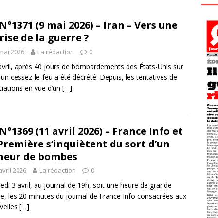
N°1371 (9 mai 2026) – Iran – Vers une
rise de la guerre ?
mai 2026
La rédaction
0
avril, après 40 jours de bombardements des États-Unis sur
n, un cessez-le-feu a été décrété. Depuis, les tentatives de
iations en vue d’un
[…]
N°1369 (11 avril 2026) – France Info et
Première s’inquiètent du sort d’un
heur de bombes
avril 2026
La rédaction
0
edi 3 avril, au journal de 19h, soit une heure de grande
e, les 20 minutes du journal de France Info consacrées aux
velles
[…]