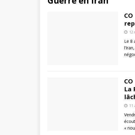
Guerre en Iran
CO 
rep
12 
Le 8 
l’Ira
négoc
CO 
La 
lâc
11 
Vendr
écout
« nou