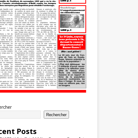
ercher
Rechercher
cent Posts