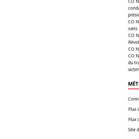
CO N°
cond
prési
CO N°
sans 
CO N°
Révol
CO N°
CO N°
du tr
victi
MÉT
Conn
Flux 
Flux
Site