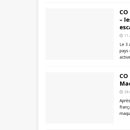
CO 
– l
esc
11 
Le 3 
pays 
activ
CO 
Mac
28 
Après
franç
maque