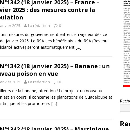
N°1342 (18 janvier 2025) – France –
vier 2025 : des mesures contre la
ulation
janvier 2025
La rédaction
0
eurs mesures du gouvernement entrent en vigueur dès ce
de janvier 2025. Le RSA Les bénéficiaires du RSA (Revenu
lidarité active) seront automatiquement
[…]
N°1342 (18 janvier 2025) – Banane : un
veau poison en vue
janvier 2025
La rédaction
0
illeurs de la banane, attention ! Le projet d’un nouveau
n est en cours. Il concerne les plantations de Guadeloupe et
Rech
rtinique et les promoteurs
[…]
Re
N°1342 (18 janvier 2025) – Martinique