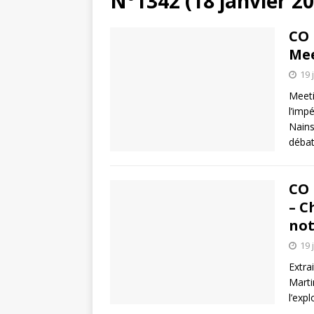
N°1342 (18 janvier 2
CO 
Mee
19 
Meeti
l’imp
Nains
débat
CO 
– C
not
19 
Extra
Martin
l’exp