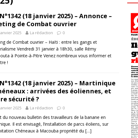
025)
N°1342 (18 janvier 2025) – Annonce –
ting de Combat ouvrier
janvier 2025
La rédaction
0
ng de Combat ouvrier – Haïti : entre les gangs et
érialisme Vendredi 31 janvier à 18h30, salle Rémy
outa à Pointe-à-Pitre Venez nombreux vous informer et
tre !
N°1342 (18 janvier 2025) – Martinique
héneaux : arrivées des éoliennes, et
re sécurité ?
janvier 2025
La rédaction
0
it du nouveau bulletin des travailleurs de la banane en
ique. Il est envisagé, l’installation de parcs éoliens, sur
loitation Chéneaux à Macouba propriété du
[…]