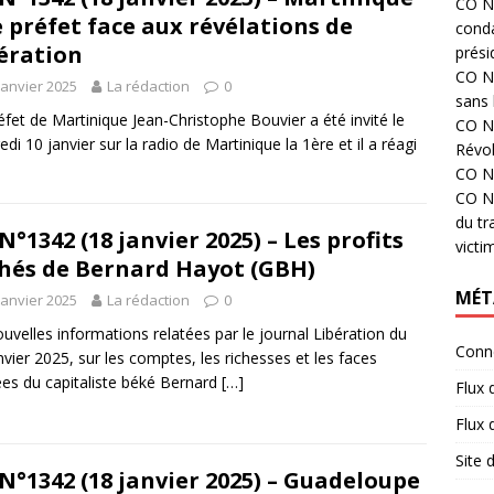
CO N°
e préfet face aux révélations de
cond
ération
prési
CO N°
janvier 2025
La rédaction
0
sans 
éfet de Martinique Jean-Christophe Bouvier a été invité le
CO N°
edi 10 janvier sur la radio de Martinique la 1ère et il a réagi
Révol
CO N°
CO N°
du tr
N°1342 (18 janvier 2025) – Les profits
victi
hés de Bernard Hayot (GBH)
MÉT
janvier 2025
La rédaction
0
uvelles informations relatées par le journal Libération du
Conn
nvier 2025, sur les comptes, les richesses et les faces
es du capitaliste béké Bernard
[…]
Flux 
Flux
Site
N°1342 (18 janvier 2025) – Guadeloupe