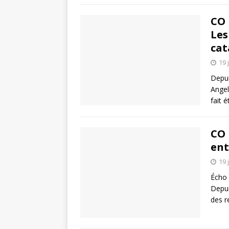
CO 
Les
cat
19 
Depui
Angel
fait 
CO 
ent
19 
Écho 
Depui
des r