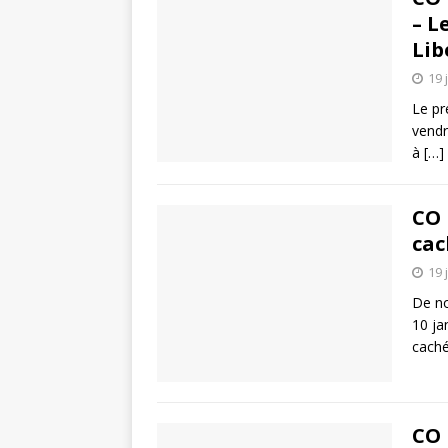
– L
Lib
19 
Le pr
vendr
à
[…]
CO 
cac
19 
De no
10 ja
caché
CO 