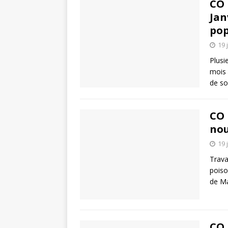
CO 
Jan
pop
19 
Plusi
mois 
de so
CO 
nou
19 
Trava
poiso
de Ma
CO 