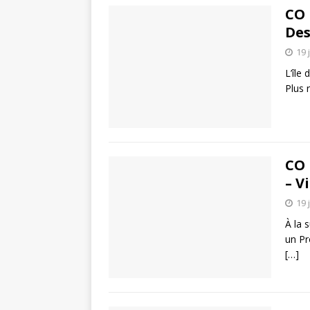
CO 
Des
19 
L’île
Plus 
CO 
– V
19 
À la 
un Pr
[…]