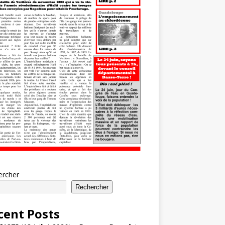
ercher
Rechercher
cent Posts