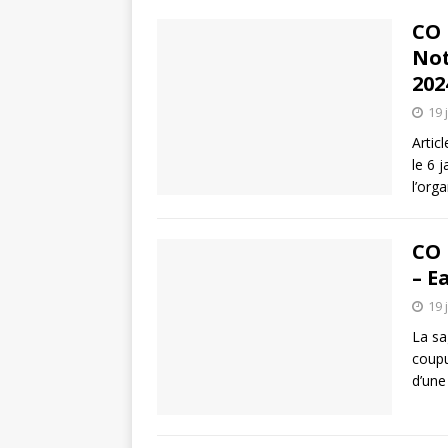
CO 
Not
202
19 
Artic
le 6 
l’org
CO 
– E
19 
La sa
coupu
d’une