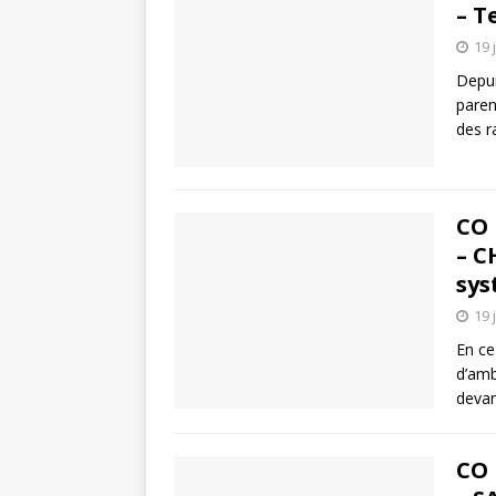
– T
19 
Depui
paren
des r
CO 
– C
sys
19 
En ce
d’amb
devan
CO 