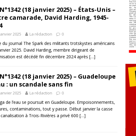
N°1342 (18 janvier 2025) – États-Unis –
re camarade, David Harding, 1945-
4
janvier 2025
La rédaction
0
le du journal The Spark des militants trotskystes américains
janvier 2025. David Harding, membre dirigeant de
anisation est décédé fin décembre 2024 après
[…]
N°1342 (18 janvier 2025) – Guadeloupe
au : un scandale sans fin
janvier 2025
La rédaction
0
ga de l’eau se poursuit en Guadeloupe. Empoisonnements,
res, contaminations, tout y passe. Début janvier la casse
 canalisation à Trois-Rivières a privé 600
[…]