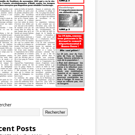
ercher
Rechercher
cent Posts