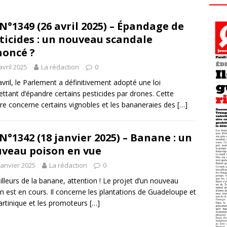
N°1349 (26 avril 2025) – Épandage de
ticides : un nouveau scandale
oncé ?
avril 2025
La rédaction
0
avril, le Parlement a définitivement adopté une loi
ttant d’épandre certains pesticides par drones. Cette
e concerne certains vignobles et les bananeraies des
[…]
N°1342 (18 janvier 2025) – Banane : un
veau poison en vue
janvier 2025
La rédaction
0
illeurs de la banane, attention ! Le projet d’un nouveau
n est en cours. Il concerne les plantations de Guadeloupe et
rtinique et les promoteurs
[…]