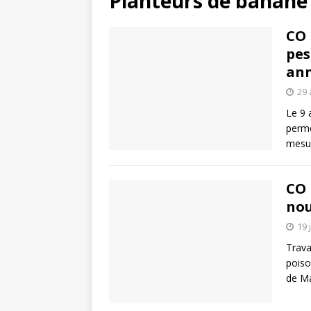
Planteurs de banane
CO 
pes
ann
29 
Le 9 
perme
mesur
CO 
nou
19 
Trava
poiso
de Ma