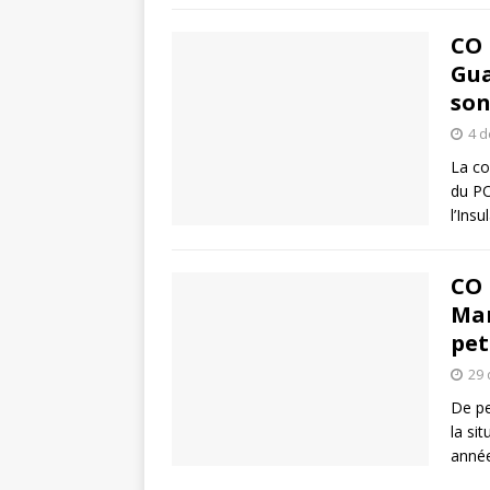
CO 
Gua
son
4 
La co
du PO
l’Ins
CO 
Mar
pet
29
De pe
la si
année