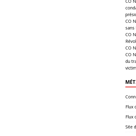
CO N°
cond
prési
CO N°
sans 
CO N°
Révol
CO N°
CO N°
du tr
victi
MÉT
Conn
Flux 
Flux
Site