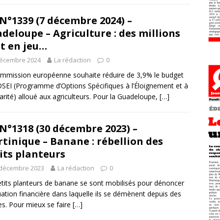
N°1339 (7 décembre 2024) –
deloupe – Agriculture : des millions
t en jeu…
décembre 2024
La rédaction
0
mmission européenne souhaite réduire de 3,9% le budget
SEI (Programme d’Options Spécifiques à l’Éloignement et à
ularité) alloué aux agriculteurs. Pour la Guadeloupe,
[…]
N°1318 (30 décembre 2023) –
tinique – Banane : rébellion des
its planteurs
 décembre 2023
La rédaction
0
tits planteurs de banane se sont mobilisés pour dénoncer
tuation financière dans laquelle ils se démènent depuis des
s. Pour mieux se faire
[…]