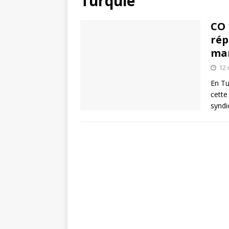
Turquie
CO 
rép
man
12 
En Tu
cette
syndi