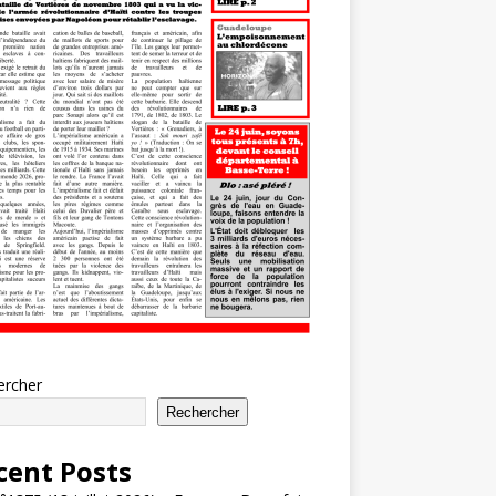
ercher
Rechercher
cent Posts