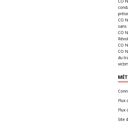
CO N°
cond
prési
CO N°
sans 
CO N°
Révol
CO N°
CO N°
du tr
victi
MÉT
Conn
Flux 
Flux
Site