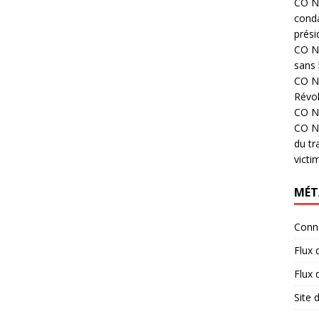
CO N°
cond
prési
CO N°
sans 
CO N°
Révol
CO N°
CO N°
du tr
victi
MÉT
Conn
Flux 
Flux
Site