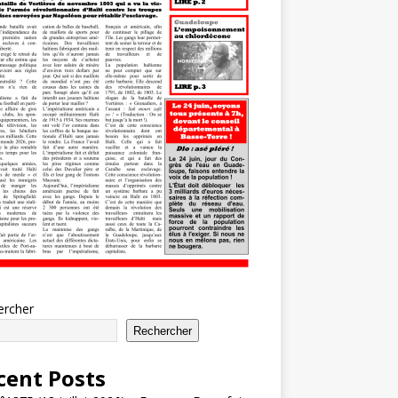
ercher
Rechercher
cent Posts