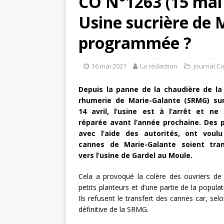
CO N°1263 (15 mai
Usine sucrière de 
programmée ?
16 mai 2021
La rédaction
Journal C
Depuis la panne de la chaudière de la 
rhumerie de Marie-Galante (SRMG) su
14 avril, l’usine est à l’arrêt et ne
réparée avant l’année prochaine. Des p
avec l’aide des autorités, ont voul
cannes de Marie-Galante soient tra
vers l’usine de Gardel au Moule.
Cela a provoqué la colère des ouvriers de l
petits planteurs et d’une partie de la populati
Ils refusent le transfert des cannes car, se
définitive de la SRMG.