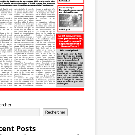
ercher
Rechercher
cent Posts