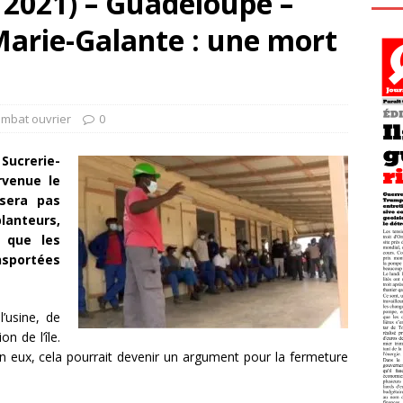
 2021) – Guadeloupe –
Marie-Galante : une mort
ombat ouvrier
0
Sucrerie-
rvenue le
 sera pas
lanteurs,
u que les
nsportées
’usine, de
on de l’île.
lon eux, cela pourrait devenir un argument pour la fermeture