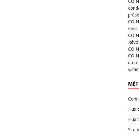
CO N°
cond
prési
CO N°
sans 
CO N°
Révol
CO N°
CO N°
du tr
victi
MÉT
Conn
Flux 
Flux
Site