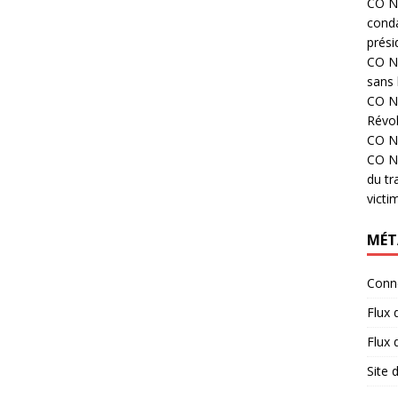
CO N°
cond
prési
CO N°
sans 
CO N°
Révol
CO N°
CO N°
du tr
victi
MÉT
Conn
Flux 
Flux
Site