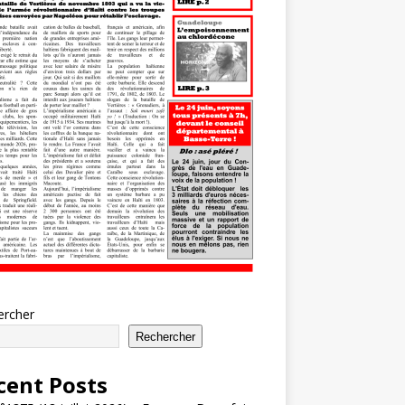
ercher
Rechercher
cent Posts