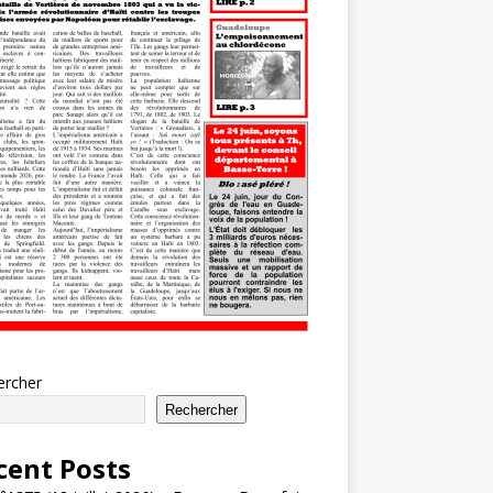
ercher
Rechercher
cent Posts