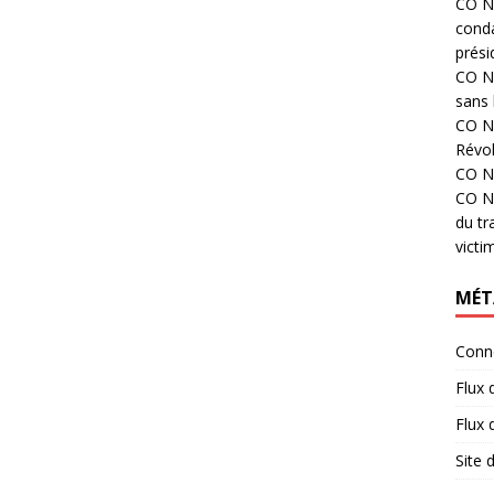
CO N°
cond
prési
CO N°
sans 
CO N°
Révol
CO N°
CO N°
du tr
victi
MÉT
Conn
Flux 
Flux
Site