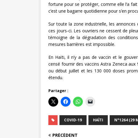
fortune pour se protéger, comme elle l’a fait 
c’est une bagarre quotidienne pour s’en procu
Sur toute la zone industrielle, les annonces
ces jours-ci. Les ouvriers ne cessent de pleu
témoigne de la dégradation des conditions 
mesures barrières est impossible.
En Haïti, il n’y a pas de vaccin et le gou
censé fournir des vaccins Astra Zeneca aux 9
ou début juillet et les 130 000 doses pro
étendu.
Partager :
COVID-19
HAÏTI
N°1264 (29 M
PRÉCÉDENT