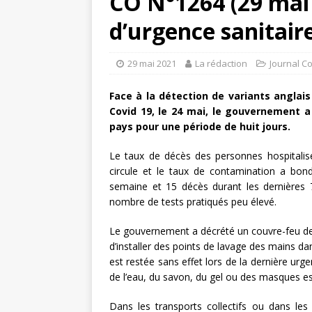
CO N°1264 (29 mai 2
d’urgence sanitair
29 mai 2021
La rédaction
Journal C
Face à la détection de variants anglai
Covid 19, le 24 mai, le gouvernement a 
pays pour une période de huit jours.
Le taux de décès des personnes hospitalisé
circule et le taux de contamination a bo
semaine et 15 décès durant les dernières 7
nombre de tests pratiqués peu élevé.
Le gouvernement a décrété un couvre-feu de 2
d’installer des points de lavage des mains da
est restée sans effet lors de la dernière urg
de l’eau, du savon, du gel ou des masques es
Dans les transports collectifs ou dans les