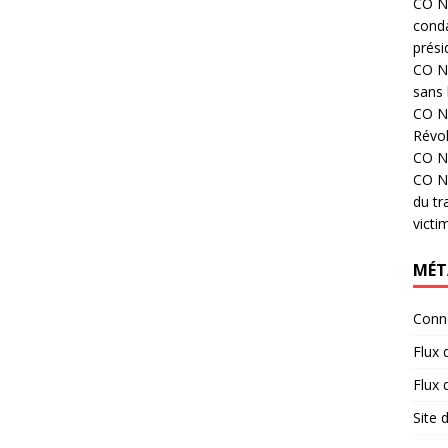
CO N°
cond
prési
CO N°
sans 
CO N°
Révol
CO N°
CO N°
du tr
victi
MÉT
Conn
Flux 
Flux
Site