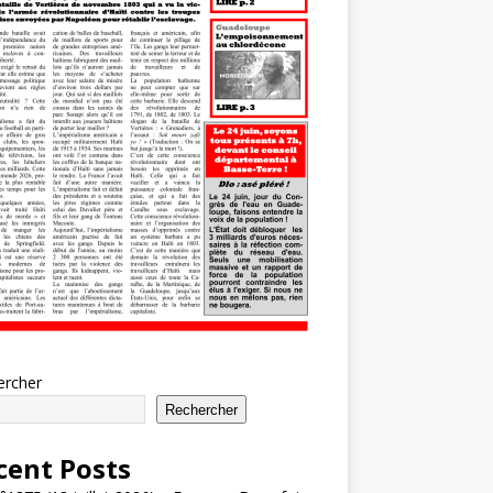
ercher
Rechercher
cent Posts