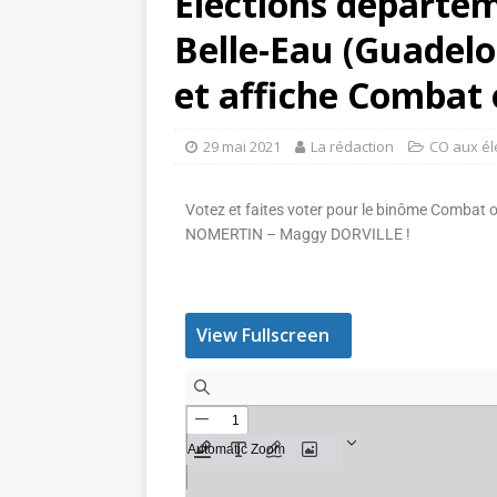
Élections départem
Belle-Eau (Guadelou
et affiche Combat 
29 mai 2021
La rédaction
CO aux él
Votez et faites voter pour le binôme Combat o
NOMERTIN – Maggy DORVILLE !
View Fullscreen