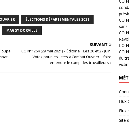
CO N°
cond
prési
OUVRIER
ÉLECTIONS DÉPARTEMENTALES 2021
CO N°
sans 
MAGGY DORVILLE
CO N°
Révol
SUIVANT
CO N°
eloupe
CO N°1264 (29 mai 2021) – Éditorial : Les 20 et 27 juin,
CO N°
ombat
Votez pour les listes « Combat Ouvrier – faire
du tr
entendre le camp des travailleurs »
victi
MÉT
Conn
Flux 
Flux
Site