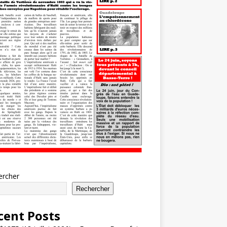
ercher
Rechercher
cent Posts