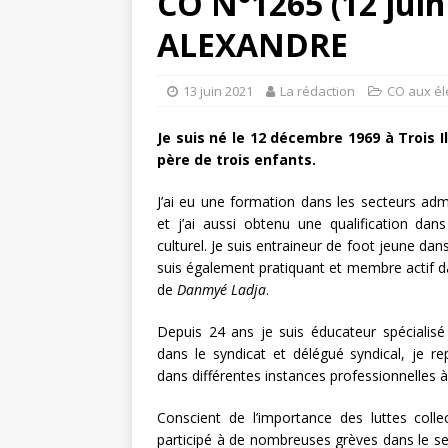
CO N°1265 (12 juin 
ALEXANDRE
13 juin 2021
La rédaction
CO aux él
Je suis né le 12 décembre 1969 à Trois Il
père de trois enfants.
J’ai eu une formation dans les secteurs admi
et j’ai aussi obtenu une qualification dan
culturel. Je suis entraineur de foot jeune dans
suis également pratiquant et membre actif d
de
Danmyé Ladja
.
Depuis 24 ans je suis éducateur spéciali
dans le syndicat et délégué syndical, je 
dans différentes instances professionnelles à 
Conscient de l’importance des luttes collect
participé à de nombreuses grèves dans le sect