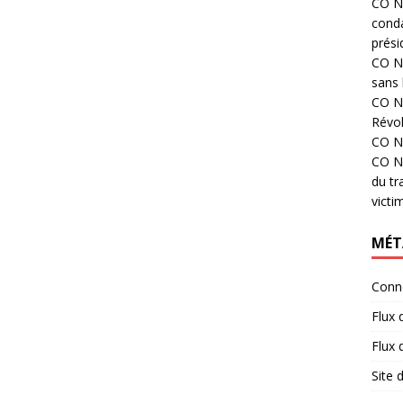
CO N°
cond
prési
CO N°
sans 
CO N°
Révol
CO N°
CO N°
du tr
victi
MÉT
Conn
Flux 
Flux
Site