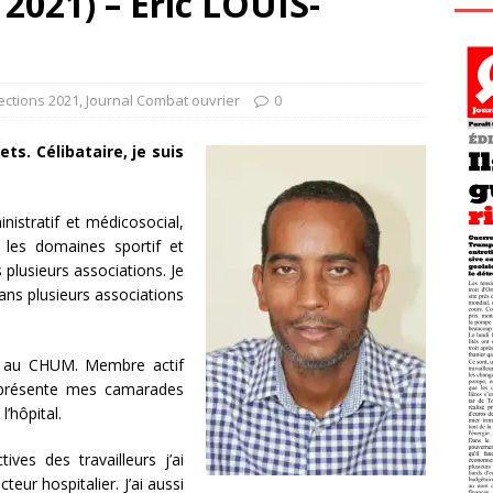
2021) – Éric LOUIS-
ections 2021
,
Journal Combat ouvrier
0
ets. Célibataire, je suis
nistratif et médicosocial,
s les domaines sportif et
 plusieurs associations. Je
ans plusieurs associations
sé au CHUM. Membre actif
représente mes camarades
l’hôpital.
ives des travailleurs j’ai
eur hospitalier. J’ai aussi