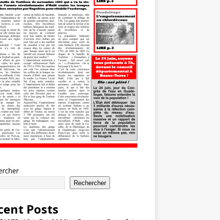
ercher
Rechercher
cent Posts