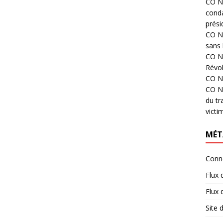
CO N°
cond
prési
CO N°
sans 
CO N°
Révol
CO N°
CO N°
du tr
victi
MÉT
Conn
Flux 
Flux
Site