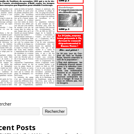
ercher
Rechercher
cent Posts