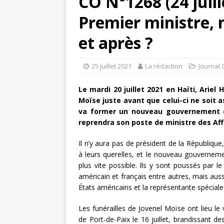
CO N°1268 (24 juill
Premier ministre,
et après ?
25 juillet 2021
La rédaction
Journal 
Le mardi 20 juillet 2021 en Haïti, Arie
Moïse juste avant que celui-ci ne soit a
va former un nouveau gouvernement où
reprendra son poste de ministre des Aff
Il n’y aura pas de président de la République
à leurs querelles, et le nouveau gouverneme
plus vite possible. Ils y sont poussés par l
américain et français entre autres, mais auss
États américains et la représentante spéciale
Les funérailles de Jovenel Moïse ont lieu le v
de Port-de-Paix le 16 juillet, brandissant d