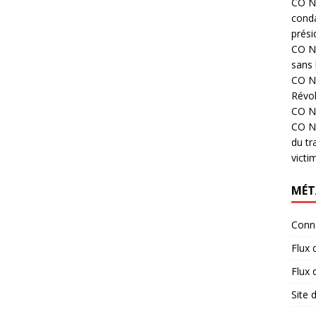
CO N°
cond
prési
CO N°
sans 
CO N°
Révol
CO N°
CO N°
du tr
victi
MÉT
Conn
Flux 
Flux
Site