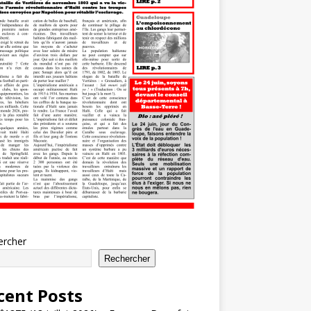
ercher
Rechercher
cent Posts