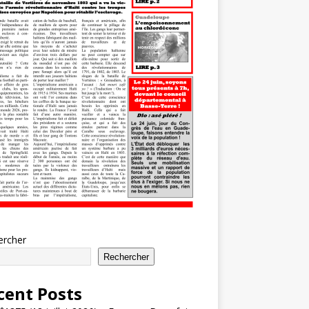
ercher
Rechercher
cent Posts