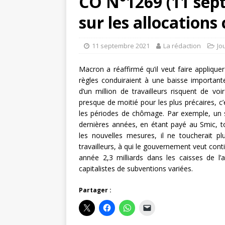
CO N°1269 (11 sep
sur les allocation
11 septembre 2021
La rédaction
Jo
Macron a réaffirmé qu’il veut faire applique
règles conduiraient à une baisse importante 
d’un million de travailleurs risquent de voi
presque de moitié pour les plus précaires, c’e
les périodes de chômage. Par exemple, un s
dernières années, en étant payé au Smic, t
les nouvelles mesures, il ne toucherait p
travailleurs, à qui le gouvernement veut cont
année 2,3 milliards dans les caisses de l’
capitalistes de subventions variées.
Partager :