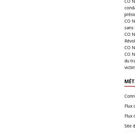
CO N°
cond
prési
CO N°
sans 
CO N°
Révol
CO N°
CO N°
du tr
victi
MÉT
Conn
Flux 
Flux
Site