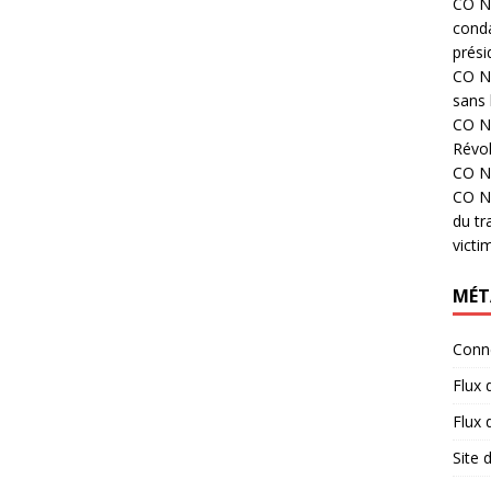
CO N°
cond
prési
CO N°
sans 
CO N°
Révol
CO N°
CO N°
du tr
victi
MÉT
Conn
Flux 
Flux
Site