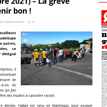
re 2021) – La grève
enir bon !
al Combat ouvrier
0
vailleurs
uadeloupe
le patron,
nées, ce
r délégué
eprises, il
présentant
menacer de
-à-vis du
moi qui fais
oféré des insultes à caractère raciste.
 dernier, Hallais est venu en Martinique, pour essayer