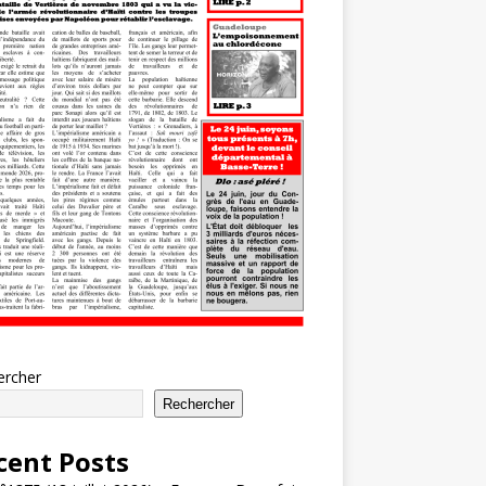
ercher
Rechercher
cent Posts