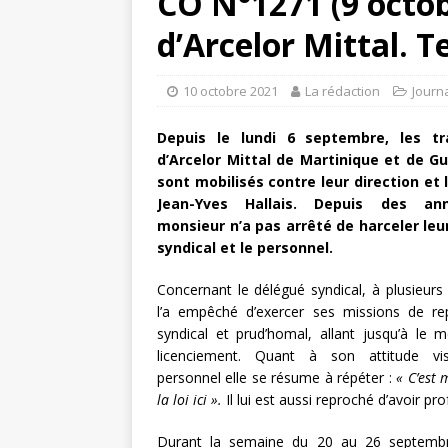
CO N°1271 (9 octob
d’Arcelor Mittal. T
10 octobre 2021
La rédaction
Journ
Depuis le lundi 6 septembre, les tra
d’Arcelor Mittal de Martinique et de G
sont mobilisés contre leur direction et 
Jean-Yves Hallais. Depuis des an
monsieur n’a pas arrêté de harceler leu
syndical et le personnel.
Concernant le délégué syndical, à plusieurs r
l’a empêché d’exercer ses missions de re
syndical et prud’homal, allant jusqu’à le 
licenciement. Quant à son attitude vis
personnel elle se résume à répéter :
« C’est 
la loi ici ».
Il lui est aussi reproché d’avoir pr
Durant la semaine du 20 au 26 septembre