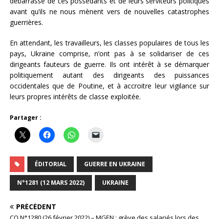
débarrasse de ces possédants et de leurs serviteurs politiques
avant qu’ils ne nous mènent vers de nouvelles catastrophes
guerrières.
En attendant, les travailleurs, les classes populaires de tous les
pays, Ukraine comprise, n’ont pas à se solidariser de ces
dirigeants fauteurs de guerre. Ils ont intérêt à se démarquer
politiquement autant des dirigeants des puissances
occidentales que de Poutine, et à accroitre leur vigilance sur
leurs propres intérêts de classe exploitée.
Partager :
ÉDITORIAL
GUERRE EN UKRAINE
N°1281 (12 MARS 2022)
UKRAINE
PRÉCÉDENT
CO N°1280 (26 février 2022) – MGEN : grève des salariés lors des