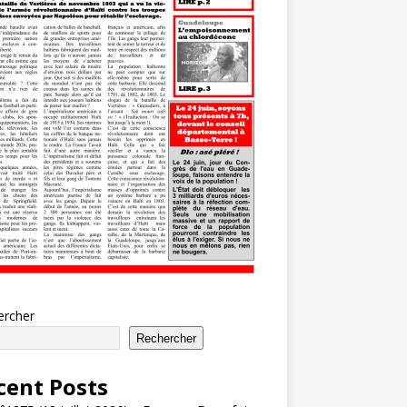
ercher
Rechercher
cent Posts