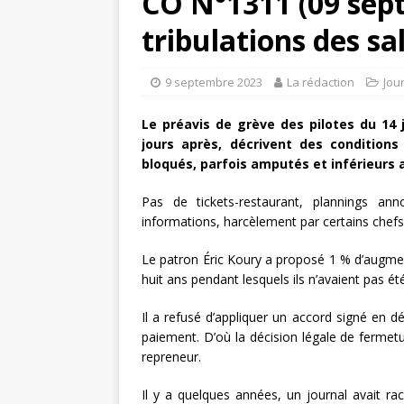
CO N°1311 (09 sep
tribulations des sal
9 septembre 2023
La rédaction
Jou
Le préavis de grève des pilotes du 14 j
jours après, décrivent des conditions
bloqués, parfois amputés et inférieurs 
Pas de tickets-restaurant, plannings a
informations, harcèlement par certains chef
Le patron Éric Koury a proposé 1 % d’augment
huit ans pendant lesquels ils n’avaient pas é
Il a refusé d’appliquer un accord signé en 
paiement. D’où la décision légale de fermetu
repreneur.
Il y a quelques années, un journal avait ra