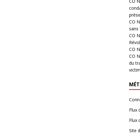
CO N°
cond
prési
CO N°
sans 
CO N°
Révol
CO N°
CO N°
du tr
victi
MÉT
Conn
Flux 
Flux
Site