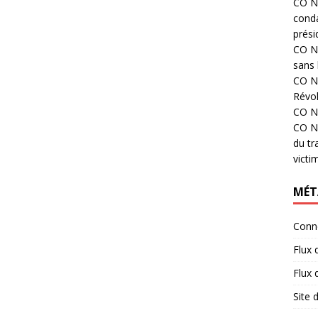
CO N°
cond
prési
CO N°
sans 
CO N°
Révol
CO N°
CO N°
du tr
victi
MÉT
Conn
Flux 
Flux
Site