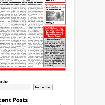
ercher
Rechercher
cent Posts