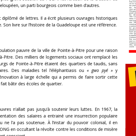
eloupéen, un parti bourgeois comme bien d‘autres.
 diplômé de lettres. Il a écrit plusieurs ouvrages historiques
e. Son livre sur l’histoire de la Guadeloupe est une référence.
ulation pauvre de la ville de Pointe-à-Pitre pour une raison
-à-Pitre. Des milliers de logements sociaux ont remplacé les
rgs de Pointe-à-Pitre étaient des quartiers de taudis, sans
aires. Des maladies tel l’éléphantiasis ou
« gwo pyé »
y
novation à large échelle qui a permis de faire sortir cette
fait bâtir des écoles de quartier.
vres n’allait pas jusqu’à soutenir leurs luttes. En 1967, la
ntation des salaires a entrainé une insurrection populaire
ne l’a pas soutenue. À l’instar du pouvoir colonial, il en
e GONG en occultant la révolte contre les conditions de misère
ent conscient.