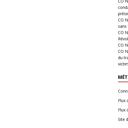
CO N°
cond
prési
CO N°
sans 
CO N°
Révol
CO N°
CO N°
du tr
victi
MÉT
Conn
Flux 
Flux
Site