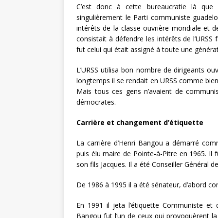
C’est donc à cette bureaucratie là que
singulièrement le Parti communiste guadelou
intérêts de la classe ouvrière mondiale et d
consistait à défendre les intérêts de l’URSS 
fut celui qui était assigné à toute une généra
L’URSS utilisa bon nombre de dirigeants ouvri
longtemps il se rendait en URSS comme bien 
Mais tous ces gens n’avaient de communist
démocrates.
Carrière et changement d’étiquette
La carrière d’Henri Bangou a démarré com
puis élu maire de Pointe-à-Pitre en 1965. Il
son fils Jacques. Il a été Conseiller Général
De 1986 à 1995 il a été sénateur, d’abord c
En 1991 il jeta l’étiquette Communiste et 
Bangou fut l’un de ceux qui provoquèrent la p