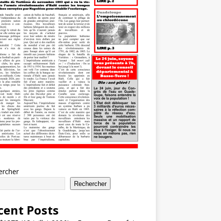
ercher
Rechercher
cent Posts