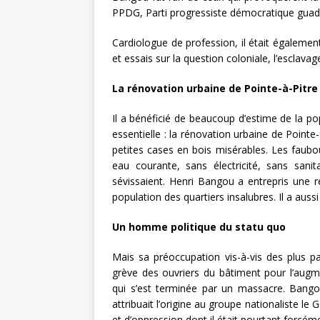
PPDG, Parti progressiste démocratique guad
Cardiologue de profession, il était également
et essais sur la question coloniale, l’esclavag
La rénovation urbaine de Pointe-à-Pitre
Il a bénéficié de beaucoup d’estime de la pop
essentielle : la rénovation urbaine de Pointe
petites cases en bois misérables. Les faubou
eau courante, sans électricité, sans sanit
sévissaient. Henri Bangou a entrepris une ré
population des quartiers insalubres. Il a aussi 
Un homme politique du statu quo
Mais sa préoccupation vis-à-vis des plus pau
grève des ouvriers du bâtiment pour l’augme
qui s’est terminée par un massacre. Bangou 
attribuait l’origine au groupe nationaliste l
et d’oppression dont il était pourtant forcém