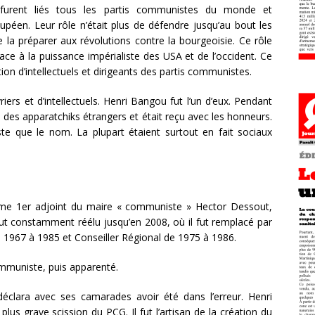
 furent liés tous les partis communistes du monde et
péen. Leur rôle n’était plus de défendre jusqu’au bout les
e la préparer aux révolutions contre la bourgeoisie. Ce rôle
face à la puissance impérialiste des USA et de l’occident. Ce
tion d’intellectuels et dirigeants des partis communistes.
ers et d’intellectuels. Henri Bangou fut l’un d’eux. Pendant
des apparatchiks étrangers et était reçu avec les honneurs.
e que le nom. La plupart étaient surtout en fait sociaux
me 1er adjoint du maire « communiste » Hector Dessout,
 fut constamment réélu jusqu’en 2008, où il fut remplacé par
 de 1967 à 1985 et Conseiller Régional de 1975 à 1986.
ommuniste, puis apparenté.
déclara avec ses camarades avoir été dans l’erreur. Henri
lus grave scission du PCG. Il fut l’artisan de la création du