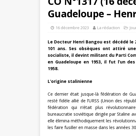
CO N°1317 (16 déc
Guadeloupe – Hen
16 décembre 2023
La rédaction
Jou
Le Docteur Henri Bangou est décédé le 21
101 ans. Ses obsèques ont attiré une
socialiste, il devint militant du Parti
en Guadeloupe en 1953, il fut l’un d
1958.
L’origine stalinienne
Ce dernier était jusque-là fédération de G
resté fidèle allié de l’URSS (Union des républ
fédération qui n’était plus révolutionnai
bureaucratie soviétique dirigée par Staline av
elle élimina méthodiquement les révolutionnai
les faire fusiller en masse dans les années 3