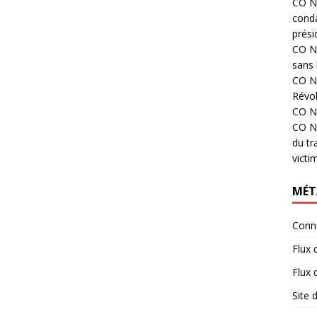
CO N°
cond
prési
CO N°
sans 
CO N°
Révol
CO N°
CO N°
du tr
victi
MÉT
Conn
Flux 
Flux
Site