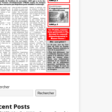
ercher
Rechercher
cent Posts