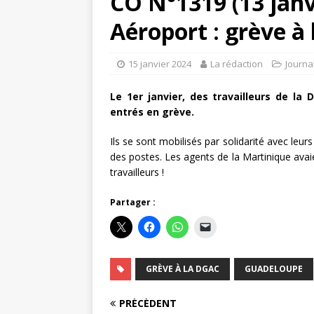
CO N°1319 (13 janv
Aéroport : grève à
15 janvier 2024
La rédaction
Journa
Le 1er janvier, des travailleurs de la 
entrés en grève.
Ils se sont mobilisés par solidarité avec leu
des postes. Les agents de la Martinique avaie
travailleurs !
Partager :
GRÈVE À LA DGAC
GUADELOUPE
PRÉCÉDENT