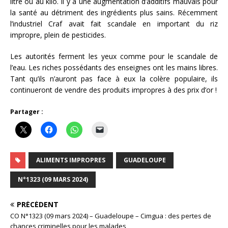
litre ou au kilo. Il y a une augmentation d’additifs mauvais pour
la santé au détriment des ingrédients plus sains. Récemment
l’industriel Craf avait fait scandale en important du riz
impropre, plein de pesticides.
Les autorités ferment les yeux comme pour le scandale de
l’eau. Les riches possédants des enseignes ont les mains libres.
Tant qu’ils n’auront pas face à eux la colère populaire, ils
continueront de vendre des produits impropres à des prix d’or !
Partager :
ALIMENTS IMPROPRES
GUADELOUPE
N°1323 (09 MARS 2024)
PRÉCÉDENT
CO N°1323 (09 mars 2024) – Guadeloupe – Cimgua : des pertes de
chances criminelles pour les malades