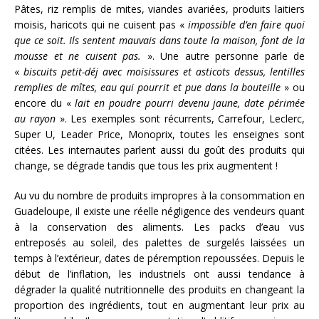
Pâtes, riz remplis de mites, viandes avariées, produits laitiers
moisis, haricots qui ne cuisent pas «
impossible d’en faire quoi
que ce soit. Ils sentent mauvais dans toute la
maison, font de la
mousse et ne cuisent pas.
». Une autre personne parle de
«
biscuits petit-déj avec moisissures et asticots dessus, lentilles
remplies de mîtes, eau qui pourrit et pue dans la bouteille
» ou
encore du «
lait en poudre pourri devenu jaune, date périmée
au rayon
». Les exemples sont récurrents, Carrefour, Leclerc,
Super U, Leader Price, Monoprix, toutes les enseignes sont
citées. Les internautes parlent aussi du goût des produits qui
change, se dégrade tandis que tous les prix augmentent !
Au vu du nombre de produits impropres à la consommation en
Guadeloupe, il existe une réelle négligence des vendeurs quant
à la conservation des aliments. Les packs d’eau vus
entreposés au soleil, des palettes de surgelés laissées un
temps à l’extérieur, dates de péremption repoussées. Depuis le
début de l’inflation, les industriels ont aussi tendance à
dégrader la qualité nutritionnelle des produits en changeant la
proportion des ingrédients, tout en augmentant leur prix au