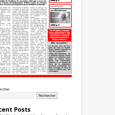
ercher
Rechercher
cent Posts