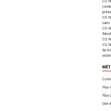
CO N°
cond
prési
CO N°
sans 
CO N°
Révol
CO N°
CO N°
du tr
victi
MÉT
Conn
Flux 
Flux
Site