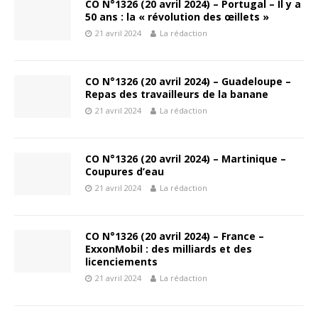
CO N°1326 (20 avril 2024) – Portugal – Il y a
50 ans : la « révolution des œillets »
21 avril 2024
La rédaction
CO N°1326 (20 avril 2024) – Guadeloupe –
Repas des travailleurs de la banane
21 avril 2024
La rédaction
CO N°1326 (20 avril 2024) – Martinique –
Coupures d’eau
21 avril 2024
La rédaction
CO N°1326 (20 avril 2024) – France –
ExxonMobil : des milliards et des
licenciements
21 avril 2024
La rédaction