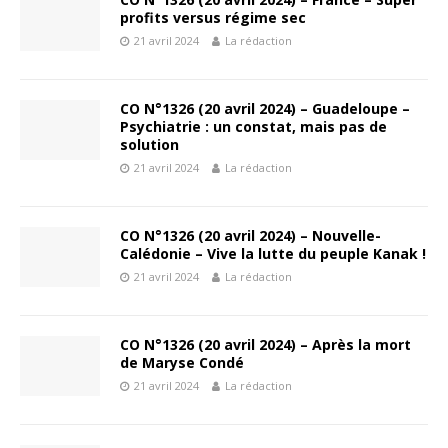
profits versus régime sec
21 avril 2024
La rédaction
CO N°1326 (20 avril 2024) – Guadeloupe –
Psychiatrie : un constat, mais pas de
solution
21 avril 2024
La rédaction
CO N°1326 (20 avril 2024) – Nouvelle-
Calédonie – Vive la lutte du peuple Kanak !
21 avril 2024
La rédaction
CO N°1326 (20 avril 2024) – Après la mort
de Maryse Condé
21 avril 2024
La rédaction