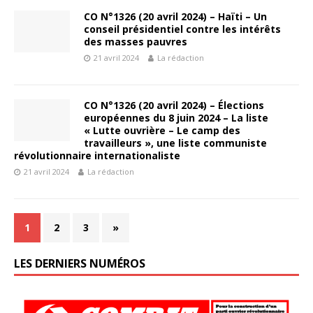
CO N°1326 (20 avril 2024) – Haïti – Un
conseil présidentiel contre les intérêts
des masses pauvres
21 avril 2024
La rédaction
CO N°1326 (20 avril 2024) – Élections
européennes du 8 juin 2024 – La liste
« Lutte ouvrière – Le camp des
travailleurs », une liste communiste
révolutionnaire internationaliste
21 avril 2024
La rédaction
1
2
3
»
LES DERNIERS NUMÉROS