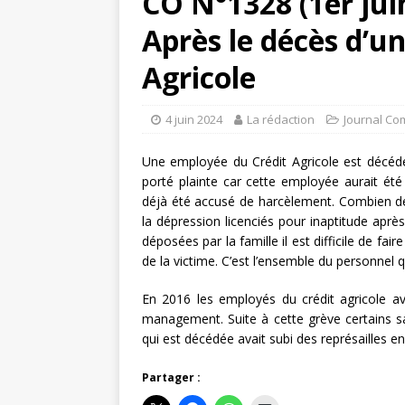
CO N°1328 (1er jui
Après le décès d’u
Agricole
4 juin 2024
La rédaction
Journal Co
Une employée du Crédit Agricole est décédée
porté plainte car cette employée aurait été 
déjà été accusé de harcèlement. Combien de c
la dépression licenciés pour inaptitude aprè
déposées par la famille il est difficile de fai
de la victime. C’est l’ensemble du personnel q
En 2016 les employés du crédit agricole a
management. Suite à cette grève certains sal
qui est décédée avait subi des représailles en 
Partager :