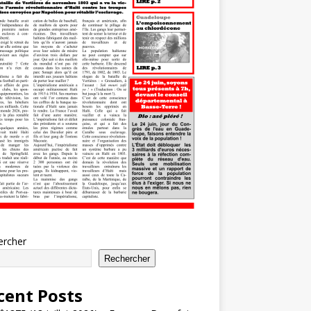
ercher
Rechercher
cent Posts