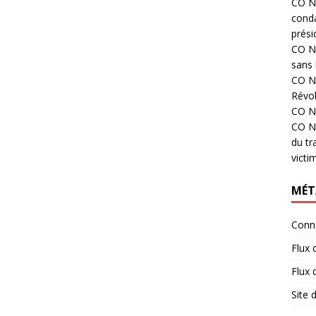
CO N°
cond
prési
CO N°
sans 
CO N°
Révol
CO N°
CO N°
du tr
victi
MÉT
Conn
Flux 
Flux
Site