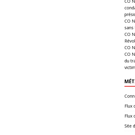
CO N°
cond
prési
CO N°
sans 
CO N°
Révol
CO N°
CO N°
du tr
victi
MÉT
Conn
Flux 
Flux
Site