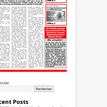
ercher
Rechercher
cent Posts