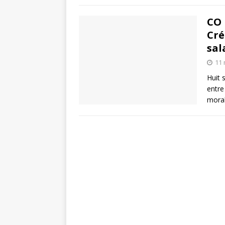
CO 
Cré
sal
11 
Huit 
entre
moral