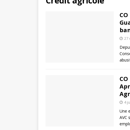
Crédit agricole
CO 
Gua
ban
27 
Depui
Conse
abusi
CO 
Apr
Agr
4 j
Une e
AVC s
empl