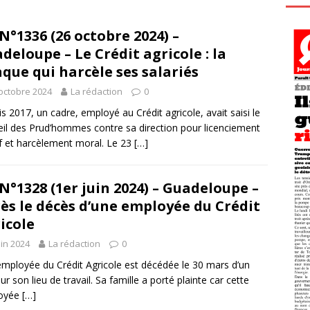
N°1336 (26 octobre 2024) –
deloupe – Le Crédit agricole : la
que qui harcèle ses salariés
octobre 2024
La rédaction
0
s 2017, un cadre, employé au Crédit agricole, avait saisi le
il des Prud’hommes contre sa direction pour licenciement
f et harcèlement moral. Le 23
[…]
N°1328 (1er juin 2024) – Guadeloupe –
ès le décès d’une employée du Crédit
icole
uin 2024
La rédaction
0
mployée du Crédit Agricole est décédée le 30 mars d’un
ur son lieu de travail. Sa famille a porté plainte car cette
oyée
[…]