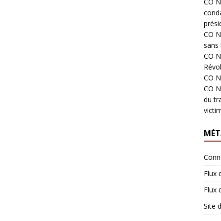
CO N°
cond
prési
CO N°
sans 
CO N°
Révol
CO N°
CO N°
du tr
victi
MÉT
Conn
Flux 
Flux
Site