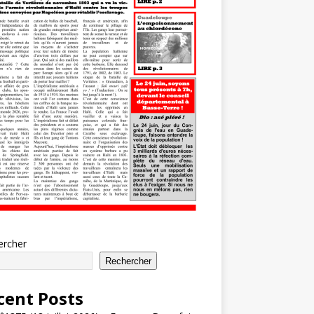
ercher
Rechercher
cent Posts