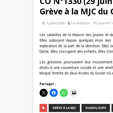
CO N°1330 (29 juin
Grève à la MJC du 
1 juillet 2024
La rédaction
Journal C
Les salariées de la Maison des Jeunes et de
Elles subissent depuis quelques mois des m
explication de la part de la direction. Elle
tâche. Elles s’occupent des enfants. Elles n’o
Les grévistes poursuivent leur mouvement p
droits à une couverture sociale et une amélio
bloqué l’entrée de deux écoles du Gosier où 
Partager :
GRÈVE À LA MJC
GUADELOUPE