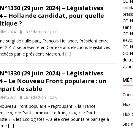
CO N°
N°1330 (29 juin 2024) – Législatives
cond
prési
4 – Hollande candidat, pour quelle
CO N°
itique ?
sans 
uillet 2024
La rédaction
0
CO N°
Révol
 surgi de nulle part, François Hollande, Président entre
CO N°
et 2017, se présente en Corrèze aux élections législatives
CO N°
nchées par le président Macron. Il
[…]
du tr
victi
N°1330 (29 juin 2024) – Législatives
MÉT
4 – Le Nouveau Front populaire : un
part de sable
Conn
uillet 2024
La rédaction
0
Flux 
Nouveau Front populaire » regroupant, « la France
mise », « le Parti communiste français », « le Parti
Flux
liste », « les Écologistes », a été créé pour faire barrage à
Site
rême
[…]