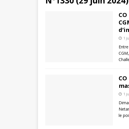
N°1330 (29 juin 2024)
CO 
CGM
d’i
1 j
Entre
CGM, 
Chall
CO 
mas
1 j
Diman
Netan
le po