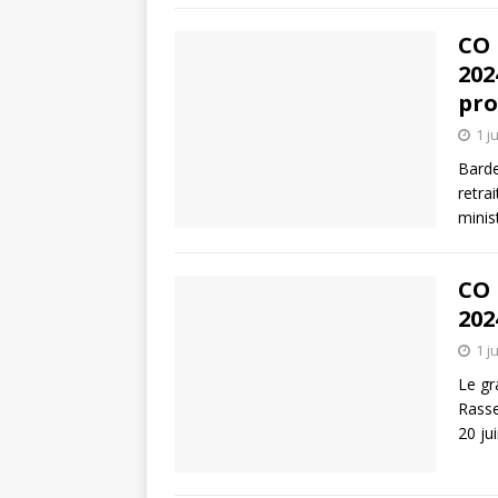
CO 
202
pro
1 j
Barde
retra
minis
CO 
202
1 j
Le gr
Rasse
20 jui