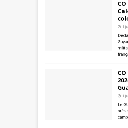
CO 
Cal
col
1 j
Décla
Guyan
milit
franç
CO 
202
Gua
1 j
Le GU
prési
campa