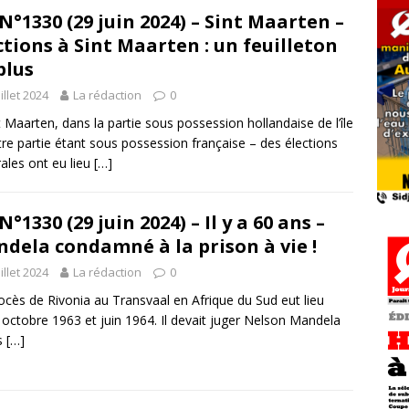
N°1330 (29 juin 2024) – Sint Maarten –
ctions à Sint Maarten : un feuilleton
plus
uillet 2024
La rédaction
0
t Maarten, dans la partie sous possession hollandaise de l’île
utre partie étant sous possession française – des élections
ales ont eu lieu
[…]
N°1330 (29 juin 2024) – Il y a 60 ans –
dela condamné à la prison à vie !
uillet 2024
La rédaction
0
ocès de Rivonia au Transvaal en Afrique du Sud eut lieu
 octobre 1963 et juin 1964. Il devait juger Nelson Mandela
s
[…]