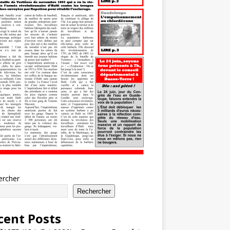
ercher
Rechercher
cent Posts