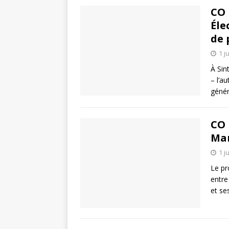
CO 
Éle
de 
1 j
À Sin
– l’a
génér
CO 
Man
1 j
Le pr
entre
et se