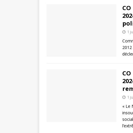
CO 
202
pol
1 j
Comme
2012 
décle
CO 
202
rem
1 j
« Le 
insou
socia
l’ext