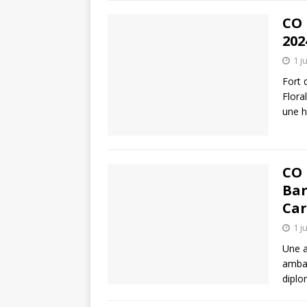
CO 
202
1 j
Fort 
Floral
une h
CO 
Bar
Car
1 j
Une a
ambas
diplo