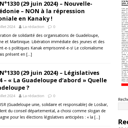
N°1330 (29 juin 2024) – Nouvelle-
édonie – NON à la répression
oniale en Kanaky !
uillet 2024
La rédaction
0
ration de solidarité des organisations de Guadeloupe,
e et Martinique. Libération immédiate des jeunes et des
ant-e-s politiques Kanak emprisonné-e-s! Le colonialisme
ais présent en
[…]
N°1330 (29 juin 2024) – Législatives
4 – « La Guadeloupe d’abord » Quelle
deloupe ?
uillet 2024
La rédaction
0
Rech
SR (Guadeloupe unie, solidaire et responsable) de Losbar,
dent du conseil départemental, a choisi comme slogan de
gne pour les élections législatives anticipées : « la
[…]
Re