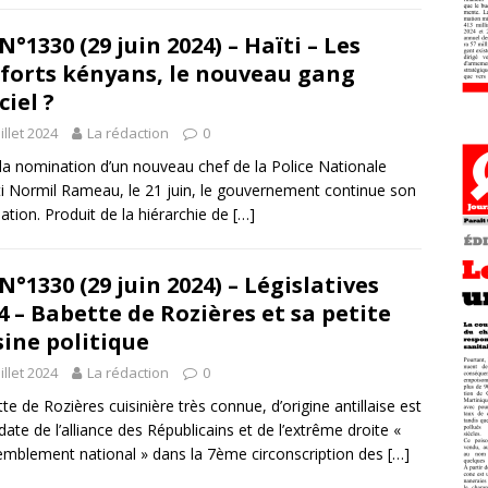
N°1330 (29 juin 2024) – Haïti – Les
forts kényans, le nouveau gang
ciel ?
uillet 2024
La rédaction
0
la nomination d’un nouveau chef de la Police Nationale
ti Normil Rameau, le 21 juin, le gouvernement continue son
llation. Produit de la hiérarchie de
[…]
N°1330 (29 juin 2024) – Législatives
4 – Babette de Rozières et sa petite
sine politique
uillet 2024
La rédaction
0
te de Rozières cuisinière très connue, d’origine antillaise est
date de l’alliance des Républicains et de l’extrême droite «
mblement national » dans la 7ème circonscription des
[…]