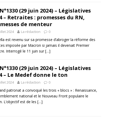
N°1330 (29 juin 2024) – Législatives
4 – Retraites : promesses du RN,
messes de menteur
uillet 2024
La rédaction
0
lla est revenu sur sa promesse d’abroger la réforme des
ites imposée par Macron si jamais il devenait Premier
tre. Interrogé le 11 juin sur
[…]
N°1330 (29 juin 2024) – Législatives
4 – Le Medef donne le ton
uillet 2024
La rédaction
0
and patronat a convoqué les trois « blocs » : Renaissance,
mblement national et le Nouveau Front populaire le
n. L’objectif est de les
[…]