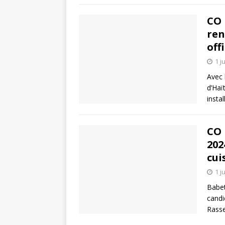
CO 
ren
offi
1 j
Avec 
d’Haï
insta
CO 
202
cui
1 j
Babet
candi
Rasse