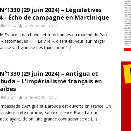
N°1330 (29 juin 2024) – Législatives
4 – Écho de campagne en Martinique
uillet 2024
La rédaction
0
de France : marchands et marchandes du marché du Parc
 « estomaqués » ! « La ville », disent-ils, veut leur infliger
ausse vertigineuse des taxes pour
[…]
N°1330 (29 juin 2024) – Antigua et
buda – L’impérialisme français en
aïbes
uillet 2024
La rédaction
0
mbassade d’Antigua et Barbuda est ouverte en France. Un
sadeur a été nommé, Son excellence Boris Latour,
mate ayant, dit on, une grande connaissance de
[…]