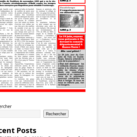
ercher
Rechercher
cent Posts