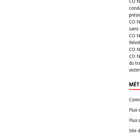
CO N°
cond
prési
CO N°
sans 
CO N°
Révol
CO N°
CO N°
du tr
victi
MÉT
Conn
Flux 
Flux
Site