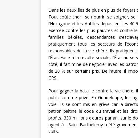
Dans les deux îles de plus en plus de foyers 
Tout coûte cher : se nourrir, se soigner, se 
l’Hexagone et les Antilles dépassent les 40 %
exercée contre les plus pauvres et contre les
familles békées, descendantes d’escla
pratiquement tous les secteurs de l’économ
responsables de la vie chère. Ils pratiquent 
l’État. Face à la révolte sociale, l’État au s
côté, il fait mine de négocier avec les patr
de 20 % sur certains prix. De l’autre, il imp
CRS.
Pour gagner la bataille contre la vie chère, i
public comme privé. En Guadeloupe, les age
voie. Ils se sont mis en grève car la direc
patron piétine le code du travail et les dr
profits, 330 millions d’euros par an, sur le do
agent à Saint-Barthélemy a été gravement b
volts.