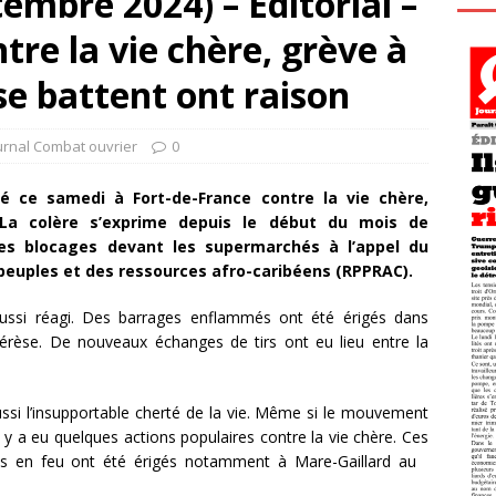
embre 2024) – Éditorial –
tre la vie chère, grève à
se battent ont raison
urnal Combat ouvrier
0
é ce samedi à Fort-de-France contre la vie chère,
. La colère s’exprime depuis le début du mois de
es blocages devant les supermarchés à l’appel du
euples et des ressources afro-caribéens (RPPRAC).
aussi réagi. Des barrages enflammés ont été érigés dans
érèse. De nouveaux échanges de tirs ont eu lieu entre la
ussi l’insupportable cherté de la vie. Même si le mouvement
l y a eu quelques actions populaires contre la vie chère. Ces
ges en feu ont été érigés notamment à Mare-Gaillard au