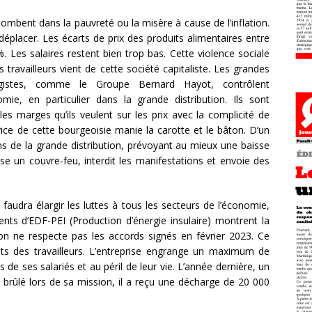
tombent dans la pauvreté ou la misère à cause de l’inflation.
déplacer. Les écarts de prix des produits alimentaires entre
. Les salaires restent bien trop bas. Cette violence sociale
 travailleurs vient de cette société capitaliste. Les grandes
vagistes, comme le Groupe Bernard Hayot, contrôlent
ie, en particulier dans la grande distribution. Ils sont
les marges qu’ils veulent sur les prix avec la complicité de
ervice de cette bourgeoisie manie la carotte et le bâton. D’un
ons de la grande distribution, prévoyant au mieux une baisse
ose un couvre-feu, interdit les manifestations et envoie des
l faudra élargir les luttes à tous les secteurs de l’économie,
nts d’EDF-PEI (Production d’énergie insulaire) montrent la
tion ne respecte pas les accords signés en février 2023. Ce
oits des travailleurs. L’entreprise engrange un maximum de
s de ses salariés et au péril de leur vie. L’année dernière, un
rûlé lors de sa mission, il a reçu une décharge de 20 000