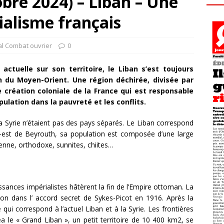
bre 2024) – Liban – Une
ialisme français
al Combat ouvrier
0
actuelle sur son territoire, le Liban s’est toujours
n du Moyen-Orient. Une région déchirée, divisée par
e création coloniale de la France qui est responsable
pulation dans la pauvreté et les conflits.
la Syrie n’étaient pas des pays séparés. Le Liban correspond
est de Beyrouth, sa population est composée d’une large
ienne, orthodoxe, sunnites, chiites…
sances impérialistes hâtèrent la fin de l’Empire ottoman. La
gion dans l’ accord secret de Sykes-Picot en 1916. Après la
qui correspond à l’actuel Liban et à la Syrie. Les frontières
a le « Grand Liban », un petit territoire de 10 400 km2, se