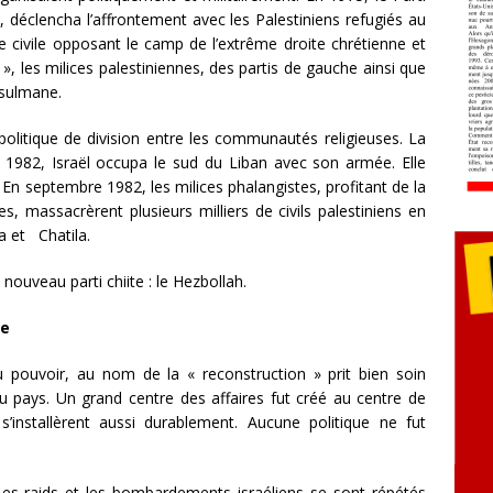
, déclencha l’affrontement avec les Palestiniens refugiés au
 civile opposant le camp de l’extrême droite chrétienne et
», les milices palestiniennes, des partis de gauche ainsi que
usulmane.
 politique de division entre les communautés religieuses. La
n 1982, Israël occupa le sud du Liban avec son armée. Elle
. En septembre 1982, les milices phalangistes, profitant de la
s, massacrèrent plusieurs milliers de civils palestiniens en
a et Chatila.
nouveau parti chiite : le Hezbollah.
me
 au pouvoir, au nom de la « reconstruction » prit bien soin
 du pays. Un grand centre des affaires fut créé au centre de
 s’installèrent aussi durablement. Aucune politique ne fut
 Les raids et les bombardements israéliens se sont répétés