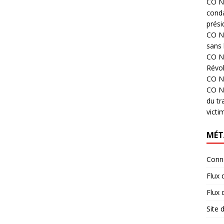
CO N°
cond
prési
CO N°
sans 
CO N°
Révol
CO N°
CO N°
du tr
victi
MÉT
Conn
Flux 
Flux
Site