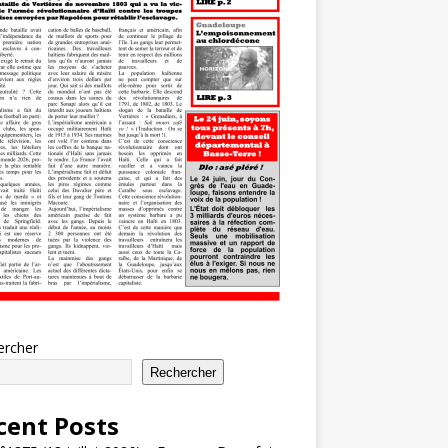
ercher
Rechercher
cent Posts