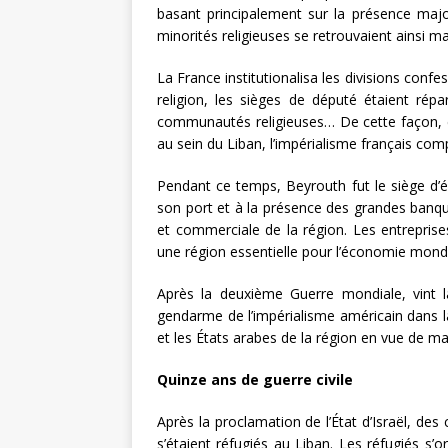
basant principalement sur la présence majo
minorités religieuses se retrouvaient ainsi ma
La France institutionalisa les divisions confe
religion, les sièges de député étaient répa
communautés religieuses… De cette façon, en
au sein du Liban, l’impérialisme français comp
Pendant ce temps, Beyrouth fut le siège d’é
son port et à la présence des grandes banque
et commerciale de la région. Les entreprise
une région essentielle pour l’économie mond
Après la deuxième Guerre mondiale, vint la
gendarme de l’impérialisme américain dans la
et les États arabes de la région en vue de mat
Quinze ans de guerre civile
Après la proclamation de l’État d’Israël, des
s’étaient réfugiés au Liban. Les réfugiés s’o