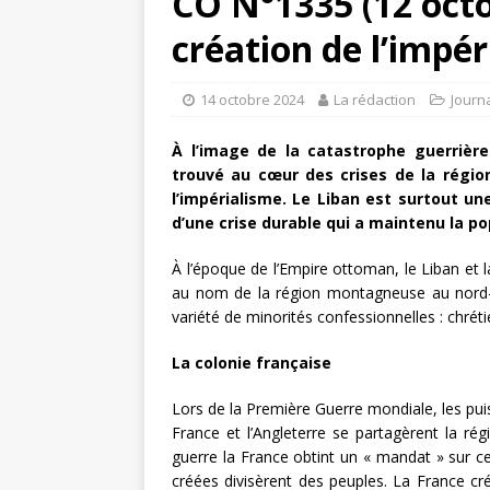
CO N°1335 (12 octo
création de l’impér
14 octobre 2024
La rédaction
Journ
À l’image de la catastrophe guerrière 
trouvé au cœur des crises de la régio
l’impérialisme. Le Liban est surtout un
d’une crise durable qui a maintenu la po
À l’époque de l’Empire ottoman, le Liban et 
au nom de la région montagneuse au nord-
variété de minorités confessionnelles : chrét
La colonie française
Lors de la Première Guerre mondiale, les puis
France et l’Angleterre se partagèrent la ré
guerre la France obtint un « mandat » sur ce 
créées divisèrent des peuples. La France cré