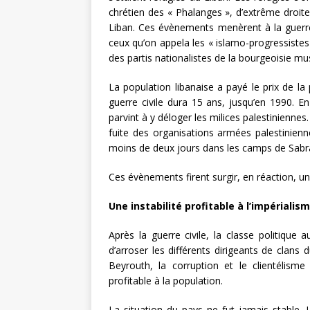
chrétien des « Phalanges », d’extrême droite
Liban. Ces évènements menèrent à la guerre
ceux qu’on appela les « islamo-progressistes 
des partis nationalistes de la bourgeoisie m
La population libanaise a payé le prix de la
guerre civile dura 15 ans, jusqu’en 1990. E
parvint à y déloger les milices palestiniennes
fuite des organisations armées palestinienne
moins de deux jours dans les camps de Sabr
Ces évènements firent surgir, en réaction, un 
Une instabilité profitable à l’impérialis
Après la guerre civile, la classe politique
d’arroser les différents dirigeants de clans
Beyrouth, la corruption et le clientélisme
profitable à la population.
La situation du pays ne fut jamais stable.