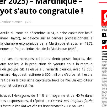
er 2025) – Martinique –
ot s’auto congratule !
 Combat ouvrier
0
ntilla du mois de décembre 2024, le riche capitaliste béké
d Hayot), se délecte sur sa carrière professionnelle. Il
e la chambre économique de la Martinique et aussi en 1972
ennes et Petites Industries de la Martinique (AMPI).
loge de ses nombreuses créations d’entreprises locales, des
ux Antilles, à la production de yaourts sous la marque
es du groupe GBH s’élève à 5 milliards d’euros, avec 18 000
ernard Hayot est estimée à 300 millions d’euros et il est le
it de lui le plus riche capitaliste béké de l’île. Un exploiteur
tion et qui en est fier.
e prix avec l’Hexagone, de 14 % en moyenne et de 40 % dans
n des responsables, il répond :
«
Ce n’est pas toujours facile
s lorsque l’on fait les choses honnêtement
». Le pauvre !