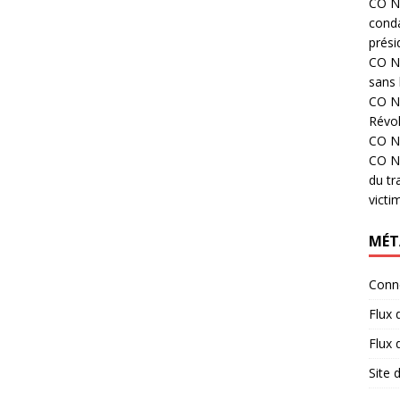
CO N°
cond
prési
CO N°
sans 
CO N°
Révol
CO N°
CO N°
du tr
victi
MÉT
Conn
Flux 
Flux
Site