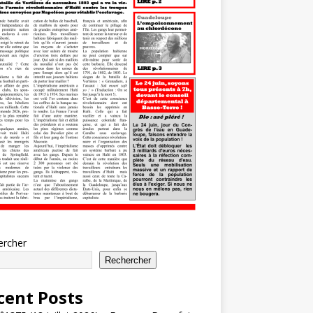
ercher
Rechercher
cent Posts