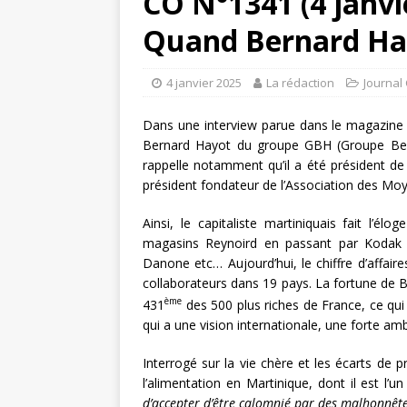
CO N°1341 (4 janvi
Quand Bernard Hay
4 janvier 2025
La rédaction
Journal
Dans une interview parue dans le magazine A
Bernard Hayot du groupe GBH (Groupe Bernar
rappelle notamment qu’il a été président d
président fondateur de l’Association des Moy
Ainsi, le capitaliste martiniquais fait l’é
magasins Reynoird en passant par Kodak a
Danone etc… Aujourd’hui, le chiffre d’affair
collaborateurs dans 19 pays. La fortune de B
ème
431
des 500 plus riches de France, ce qui fa
qui a une vision internationale, une forte ambi
Interrogé sur la vie chère et les écarts d
l’alimentation en Martinique, dont il est l’u
d’accepter d’être calomnié par des malhonnête