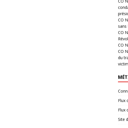
CO N°
cond
prési
CO N°
sans 
CO N°
Révol
CO N°
CO N°
du tr
victi
MÉT
Conn
Flux 
Flux
Site