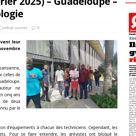
rier 2025) – Guadeloupe –
logie
 Combat ouvrier
0
ivent leur
novembre
parisienne,
i celles de
Guadeloupe.
auteur ne
n cinq ans
ne de deux
onnu par le
atron d’équipements à chacun des techniciens. Cependant, les
s. Pour se faire entendre, les grévistes ont bloqué le