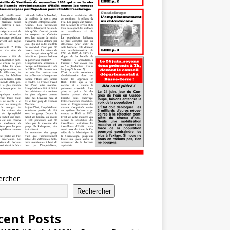
ercher
Rechercher
cent Posts