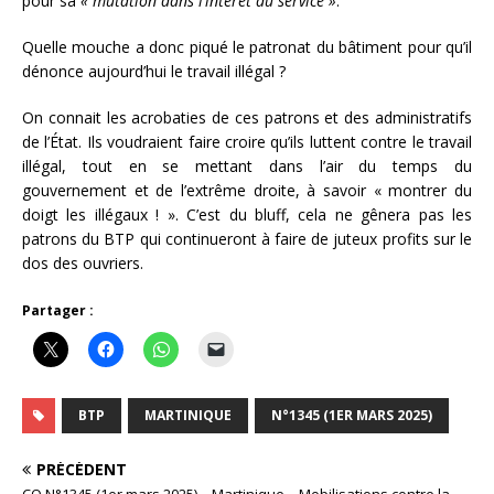
pour sa
« mutation dans l’intérêt du service »
.
Quelle mouche a donc piqué le patronat du bâtiment pour qu’il
dénonce aujourd’hui le travail illégal ?
On connait les acrobaties de ces patrons et des administratifs
de l’État. Ils voudraient faire croire qu’ils luttent contre le travail
illégal, tout en se mettant dans l’air du temps du
gouvernement et de l’extrême droite, à savoir « montrer du
doigt les illégaux ! ». C’est du bluff, cela ne gênera pas les
patrons du BTP qui continueront à faire de juteux profits sur le
dos des ouvriers.
Partager :
BTP
MARTINIQUE
N°1345 (1ER MARS 2025)
PRÉCÉDENT
CO N°1345 (1er mars 2025) – Martinique – Mobilisations contre la