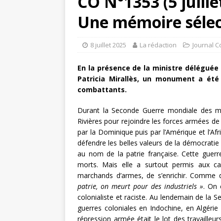
CO N°1353 (5 juill
Une mémoire sélec
8 juillet 2025
La rédaction
Journal C
En la présence de la ministre délégué
Patricia Mirallès, un monument a été
combattants.
Durant la Seconde Guerre mondiale des milli
Rivières pour rejoindre les forces armées de 
par la Dominique puis par l’Amérique et l’A
défendre les belles valeurs de la démocratie 
au nom de la patrie française. Cette guerr
morts. Mais elle a surtout permis aux cap
marchands d’armes, de s’enrichir. Comme di
patrie, on meurt pour des industriels »
. On 
colonialiste et raciste. Au lendemain de la 
guerres coloniales en Indochine, en Algérie e
répression armée était le lot des travailleurs