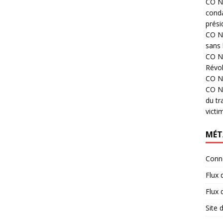
CO N°
cond
prési
CO N°
sans 
CO N°
Révol
CO N°
CO N°
du tr
victi
MÉT
Conn
Flux 
Flux
Site