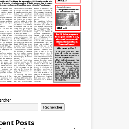
ercher
Rechercher
cent Posts