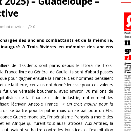
et 2025) – Guadeloupe –
tive
ombat ouvrier
0
e chargée des anciens combattants et de la mémoire,
 inauguré à Trois-Rivières en mémoire des anciens
ers de dissidents sont partis depuis le littoral de Trois-
la France libre du Général de Gaulle. Ils sont d’abord passés
frique pour gagner ensuite la France. Ces hommes pensaient
et de la liberté, certains ont donné leur vie pour ces valeurs
e fut une véritable boucherie, avec environ 70 millions de
italistes de la finance et de l’industrie, notamment les
sait l’écrivain Anatole France :
« On croit mourir pour la
croit se battre pour la patrie mais on se bat pour un État
Seconde Guerre mondiale, l’impérialisme français a mené des
t en Afrique qui furent tout aussi atroces. Aux Antilles, la
 qui osaient se battre contre les injustices et l’exploitation