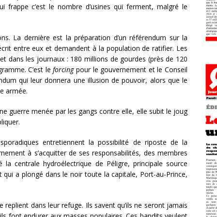
i frappe c’est le nombre d’usines qui ferment, malgré le
ions. La dernière est la préparation d’un référendum sur la
 écrit entre eux et demandent à la population de ratifier. Les
lé et dans les journaux : 180 millions de gourdes (près de 120
ogramme. C’est le
forcing
pour le gouvernement et le Conseil
ndum qui leur donnera une illusion de pouvoir, alors que le
ce armée.
une guerre menée par les gangs contre elle, elle subit le joug
liquer.
sporadiques entretiennent la possibilité de riposte de la
ernement à s’acquitter de ses responsabilités, des membres
 la centrale hydroélectrique de Péligre, principale source
 qui a plongé dans le noir toute la capitale, Port-au-Prince,
 replient dans leur refuge. Ils savent qu’ils ne seront jamais
ils font endurer aux masses populaires. Ces bandits veulent