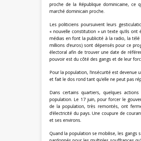
proche de la République dominicaine, ce qu
marché dominicain proche.
Les politiciens poursuivent leurs gesticulat
« nouvelle constitution » un texte qu’ils ont
médias en font la publicité à la radio, la té
millions d’euros) sont dépensés pour ce pr
électoral afin de trouver une date de référe
pouvoir est du côté des gangs et de leur for
Pour la population, l’insécurité est devenue 
et fait le dos rond tant qu’elle ne peut pas rép
Dans certains quartiers, quelques actions 
population. Le 17 juin, pour forcer le gouv
de la population, très remontés, ont fermé
d’électricité du pays. Une coupure de courant
et ses environs.
Quand la population se mobilise, les gangs se
pardonnés pour les multiples souffrances qu’