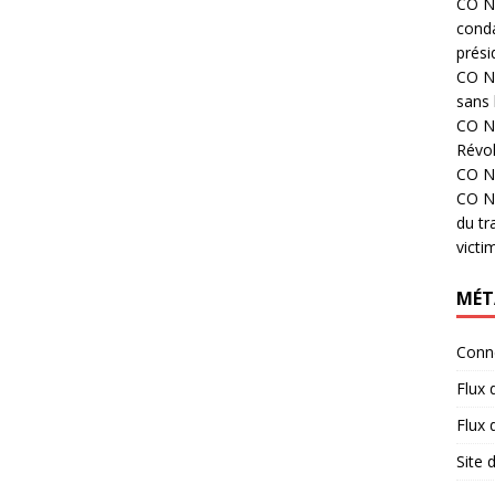
CO N°
cond
prési
CO N°
sans 
CO N°
Révol
CO N°
CO N°
du tr
victi
MÉT
Conn
Flux 
Flux
Site