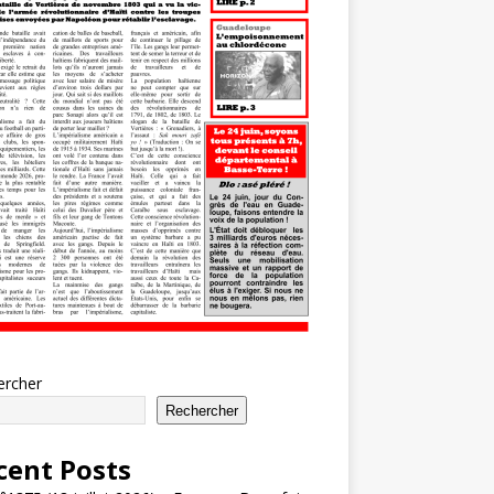
ercher
Rechercher
cent Posts