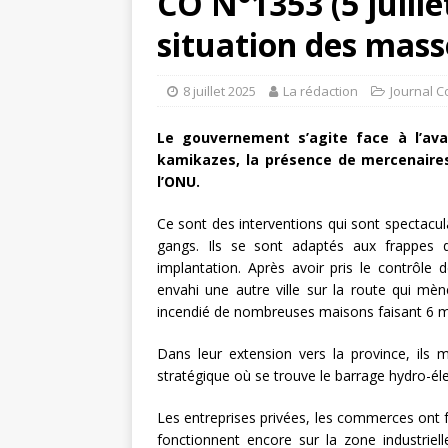
CO N°1353 (5 juillet
situation des mass
8 juillet 2025
La rédaction
Journal C
Le gouvernement s’agite face à l’ava
kamikazes, la présence de mercenaires 
l’ONU.
Ce sont des interventions qui sont spectac
gangs. Ils se sont adaptés aux frappes de
implantation. Après avoir pris le contrôle d
envahi une autre ville sur la route qui mèn
incendié de nombreuses maisons faisant 6 mo
Dans leur extension vers la province, ils 
stratégique où se trouve le barrage hydro-élect
Les entreprises privées, les commerces ont 
fonctionnent encore sur la zone industriel