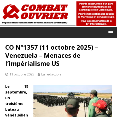
CO N°1357 (11 octobre 2025) –
Venezuela – Menaces de
l’impérialisme US
11 octobre 2025
La rédaction
Le 19
septembre,
un
troisième
bateau
vénézuélien