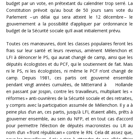
budget par un vote, en prétextant du calendrier trop serré. La
Constitution prévoit qu’au bout de 50 jours sans vote du
Parlement – un délai qui sera atteint le 12 décembre – le
gouvernement a la possibilité d’appliquer par ordonnance le
budget de la Sécurité sociale qu’il avait initialement prévu.
Toutes ces manœuvres, dont les classes populaires feront les
frais sur leur santé et leurs revenus, amènent Mélenchon et
LFI à dénoncer le PS, qui aurait changé de camp, ainsi que les
députés écologistes et du PCF, qui le soutiennent de fait. Mais
ni le PS, ni les écologistes, ni même le PCF n’ont changé de
camp. Depuis 1981, ces partis ont gouverné ensemble
pendant vingt années cumulées, de Mitterrand à Hollande
en passant par Jospin, contre les travailleurs, multipliant les «
réformes » anti-ouvrières de la Sécurité sociale et des retraites,
y compris avec la participation assumée de Mélenchon. Il y a à
peine plus d’un an, ces partis, jusqu’à LFI, étaient alliés, prêts à
gouverner ensemble, au sein du NFP, et en tout cas d’accord
pour permettre l’élection de députés macronistes ou LR au
nom d’un « front républicain » contre le RN. Cela dit assez que,