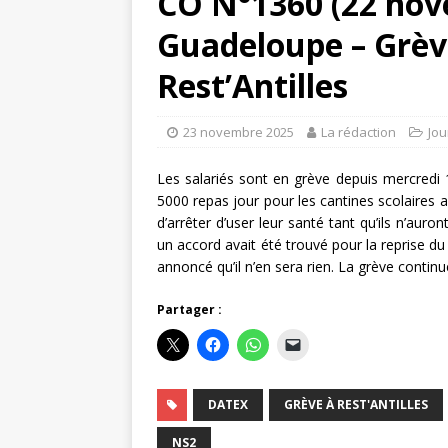
CO N°1360 (22 nov
Guadeloupe – Grève
Rest’Antilles
23 novembre 2025
La rédaction
Jou
Les salariés sont en grève depuis mercredi 
5000 repas jour pour les cantines scolaires 
d’arrêter d’user leur santé tant qu’ils n’auro
un accord avait été trouvé pour la reprise du
annoncé qu’il n’en sera rien. La grève continu
Partager :
DATEX
GRÈVE À REST'ANTILLES
NS2