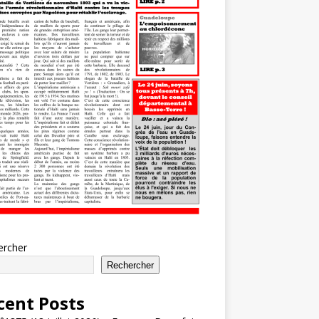
ercher
Rechercher
cent Posts