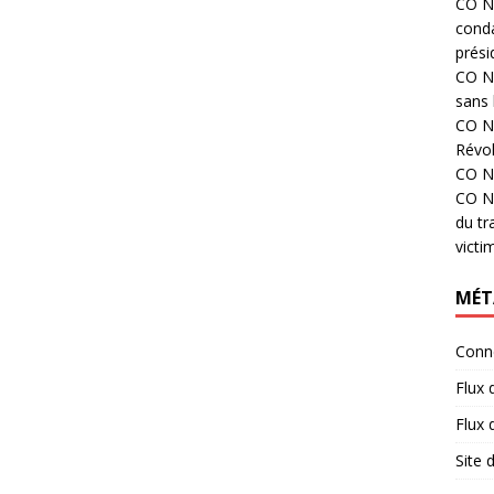
CO N°
cond
prési
CO N°
sans 
CO N°
Révol
CO N°
CO N°
du tr
victi
MÉT
Conn
Flux 
Flux
Site