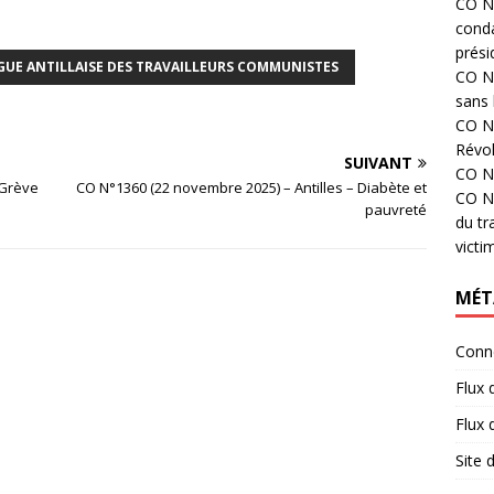
CO N°
cond
prési
GUE ANTILLAISE DES TRAVAILLEURS COMMUNISTES
CO N°
sans 
CO N°
Révol
SUIVANT
CO N°
 Grève
CO N°1360 (22 novembre 2025) – Antilles – Diabète et
CO N°
pauvreté
du tr
victi
MÉT
Conn
Flux 
Flux
Site