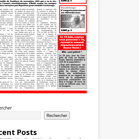
ercher
Rechercher
cent Posts