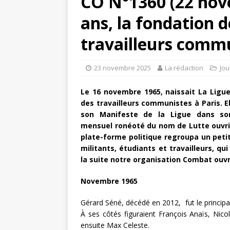
CO N°1360 (22 nove
ans, la fondation d
travailleurs comm
23 novembre 2025
La rédaction
Jou
Le 16 novembre 1965, naissait La Ligue 
des travailleurs communistes à Paris. El
son Manifeste de la Ligue dans so
mensuel ronéoté du nom de Lutte ouvri
plate-forme politique regroupa un peti
militants, étudiants et travailleurs, qu
la suite notre organisation Combat ouvr
Novembre 1965
Gérard Séné, décédé en 2012, fut le principa
À ses côtés figuraient François Anaïs, Nicol
ensuite Max Celeste.