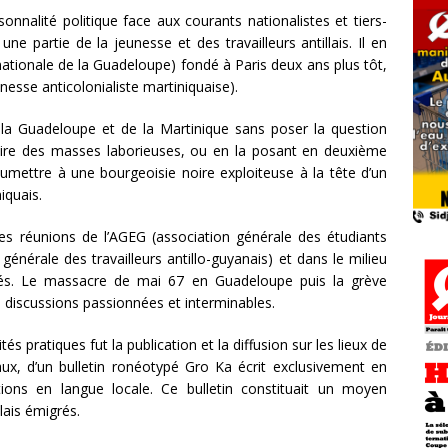
onnalité politique face aux courants nationalistes et tiers-
e partie de la jeunesse et des travailleurs antillais. Il en
ationale de la Guadeloupe) fondé à Paris deux ans plus tôt,
nesse anticolonialiste martiniquaise).
la Guadeloupe et de la Martinique sans poser la question
naire des masses laborieuses, ou en la posant en deuxième
soumettre à une bourgeoisie noire exploiteuse à la tête d’un
iquais.
les réunions de l’AGEG (association générale des étudiants
nérale des travailleurs antillo-guyanais) et dans le milieu
igrés. Le massacre de mai 67 en Guadeloupe puis la grève
 discussions passionnées et interminables.
és pratiques fut la publication et la diffusion sur les lieux de
taux, d’un bulletin ronéotypé Gro Ka écrit exclusivement en
ations en langue locale. Ce bulletin constituait un moyen
llais émigrés.