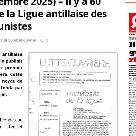
mbre 2025) – Il y a 60
e la Ligue antillaise des
unistes
rnal Combat ouvrier
0
antillaise
le publiait
n premier
ère. Cette
t noyau de
i fonda par
ier.
l fondateur.
e Littée, et