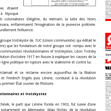
ie, étaient
 à l’époque
ti colonialistes d’Algérie, du Vietnam, la lutte des Noirs
evara, enflammaient l’imagination de la jeunesse politisée.
ellement l’influence.
 groupe trotskyste de l’UC (Union communiste) qui éditait le
rière) que les fondateurs de notre groupe ont rompu avec le
s communistes révolutionnaires et trotskystes. Léon Trotsky
évolution d’octobre 1917 en Russie à expliquer les causes de la
gne politique en rupture avec le stalinisme et contre lui.
lamait et se réclame encore aujourd’hui de la filiation
t Friedrich Engels puis Lénine, conduisit à la révolution
premier État ouvrier de l’histoire.
tionnaires et trotskystes
hévik, le parti que Lénine fonda en 1903, fut suivie d’une
, notamment en Allemagne. Mais l’échec de la révolution