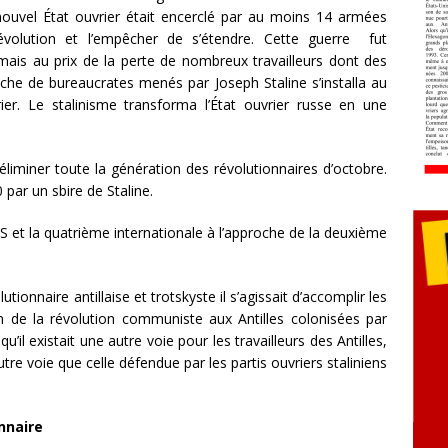
 nouvel État ouvrier était encerclé par au moins 14 armées
évolution et l’empêcher de s’étendre. Cette guerre fut
mais au prix de la perte de nombreux travailleurs dont des
uche de bureaucrates menés par Joseph Staline s’installa au
vrier. Le stalinisme transforma l’État ouvrier russe en une
éliminer toute la génération des révolutionnaires d’octobre.
 par un sbire de Staline.
 et la quatrième internationale à l’approche de la deuxième
onnaire antillaise et trotskyste il s’agissait d’accomplir les
n de la révolution communiste aux Antilles colonisées par
 qu’il existait une autre voie pour les travailleurs des Antilles,
e voie que celle défendue par les partis ouvriers staliniens
nnaire