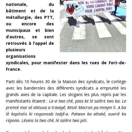
nationale, du
bâtiment et de la
métallurgie, des PTT,
ou encore des
municipaux et bien
d’autres, se sont
retrouvés à l’appel de
plusieurs
organisations
syndicales, pour manifester dans les rues de Fort-de-
France.
Parti dès 10 heures 30 de la Maison des syndicats, le cortège
avec les banderoles des différents syndicats a emprunté les
grands axes de la capitale. Les slogans les plus repris par les
manifestants étaient :
La vi two chê, pass ke lé salêre two ba. Le
premié mai sé viktoua a travayê, Misié Macron pa minyin li. A ba
lé kapitalis ki responsab ladjê-a. Patwon ka attaké, ouvrié ka
réponn. Lésens la two chê, lé salêre two piti.