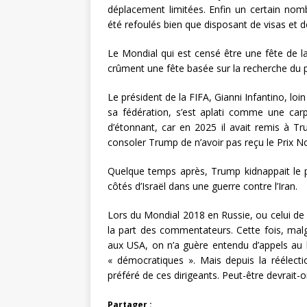
déplacement limitées. Enfin un certain nomb
été refoulés bien que disposant de visas et 
Le Mondial qui est censé être une fête de la 
crûment une fête basée sur la recherche du pr
Le président de la FIFA, Gianni Infantino, loi
sa fédération, s’est aplati comme une carp
d’étonnant, car en 2025 il avait remis à Tr
consoler Trump de n’avoir pas reçu le Prix N
Quelque temps après, Trump kidnappait le p
côtés d’Israël dans une guerre contre l’Iran.
Lors du Mondial 2018 en Russie, ou celui de 2
la part des commentateurs. Cette fois, malg
aux USA, on n’a guère entendu d’appels au 
« démocratiques ». Mais depuis la réélect
préféré de ces dirigeants. Peut-être devrait
Partager :