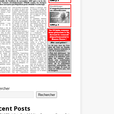
ercher
Rechercher
cent Posts