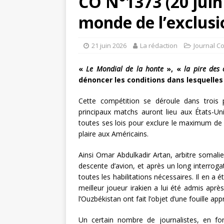
CO N°1373 (20 juin
monde de l’exclusi
21 juin 2026
La rédaction
Journal C
«
Le Mondial de la honte
», «
la pire des
dénoncer les conditions dans lesquelles
Cette compétition se déroule dans trois 
principaux matchs auront lieu aux États-Un
toutes ses lois pour exclure le maximum de 
plaire aux Américains.
Ainsi Omar Abdulkadir Artan, arbitre somalie
descente d’avion, et après un long interroga
toutes les habilitations nécessaires. Il en a
meilleur joueur irakien a lui été admis après
l’Ouzbékistan ont fait l’objet d’une fouille ap
Un certain nombre de journalistes, en fonc