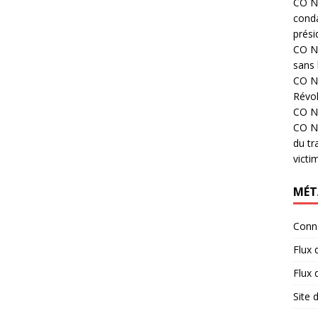
CO N°
cond
prési
CO N°
sans 
CO N°
Révol
CO N°
CO N°
du tr
victi
MÉT
Conn
Flux 
Flux
Site