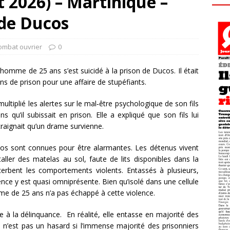
t 2026) – Martinique –
 de Ducos
ombat ouvrier
0
homme de 25 ans s’est suicidé à la prison de Ducos. Il était
s de prison pour une affaire de stupéfiants.
tiplié les alertes sur le mal‑être psychologique de son fils
s qu’il subissait en prison. Elle a expliqué que son fils lui
 craignait qu’un drame survienne.
cos sont connues pour être alarmantes. Les détenus vivent
taller des matelas au sol, faute de lits disponibles dans la
acerbent les comportements violents. Entassés à plusieurs,
ence y est quasi omniprésente. Bien qu’isolé dans une cellule
me de 25 ans n’a pas échappé à cette violence.
à la délinquance. En réalité, elle entasse en majorité des
 n’est pas un hasard si l’immense majorité des prisonniers