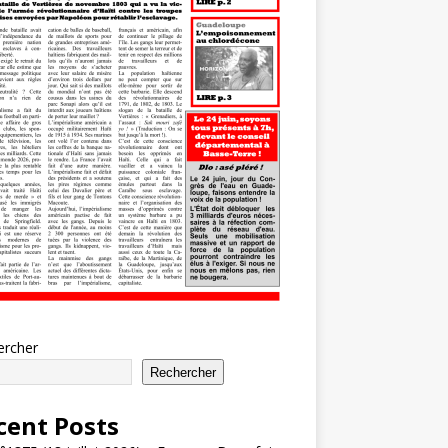
ercher
Rechercher
cent Posts