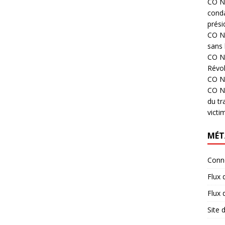
CO N°
cond
prési
CO N°
sans 
CO N°
Révol
CO N°
CO N°
du tr
victi
MÉT
Conn
Flux 
Flux
Site