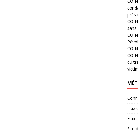
CO N°
cond
prési
CO N°
sans 
CO N°
Révol
CO N°
CO N°
du tr
victi
MÉT
Conn
Flux 
Flux
Site