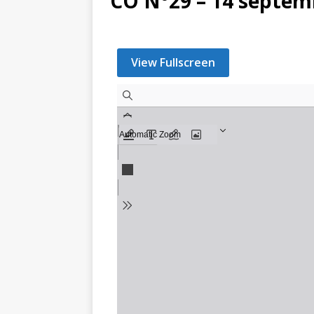
CO N°29 – 14 septem
View Fullscreen