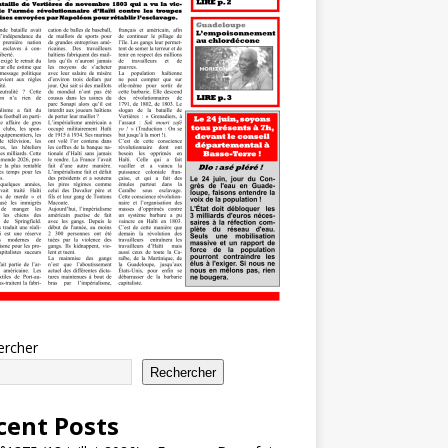
ercher
Rechercher
cent Posts