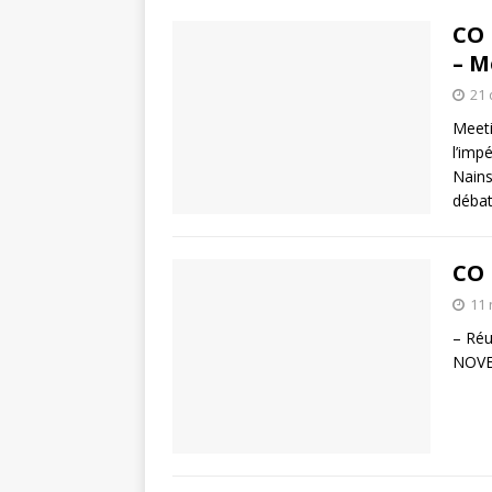
CO 
– M
21
Meeti
l’imp
Nains
débat
CO 
11
– Réu
NOVEM