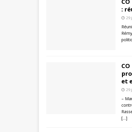
CO 
: r
29 
Réuni
Rémy 
politi
CO 
pro
et 
29 
– Mar
contr
Rasse
[…]