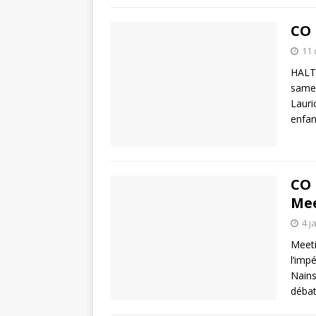
CO 
11 
HALT
samed
Lauri
enfa
CO 
Mee
4 j
Meeti
l’imp
Nains
débat