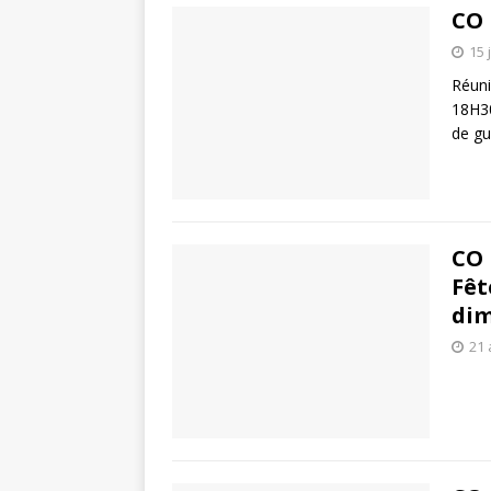
CO 
15 
Réuni
18H30
de gu
CO 
Fêt
dim
21 