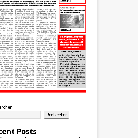
ercher
Rechercher
cent Posts