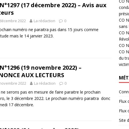
CO N°
N°1297 (17 décembre 2022) – Avis aux
cond
teurs
prési
CO N°
 décembre 2022
La rédaction
0
sans 
ochain numéro ne paraitra pas dans 15 jours comme
CO N°
itude mais le 14 janvier 2023.
Révol
CO N°
CO N°
du tr
victi
N°1296 (19 novembre 2022) –
NONCE AUX LECTEURS
MÉT
 novembre 2022
La rédaction
0
Conn
ne serons pas en mesure de faire paraitre le prochain
o, le 3 décembre 2022. Le prochain numéro paraitra donc
Flux 
medi 17 décembre.
Flux
Site