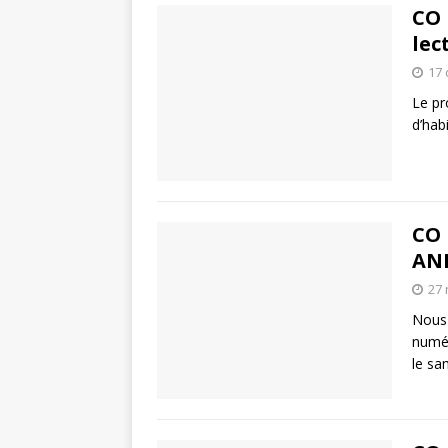
CO 
lec
17
Le pr
d’hab
CO 
AN
27
Nous 
numér
le sa