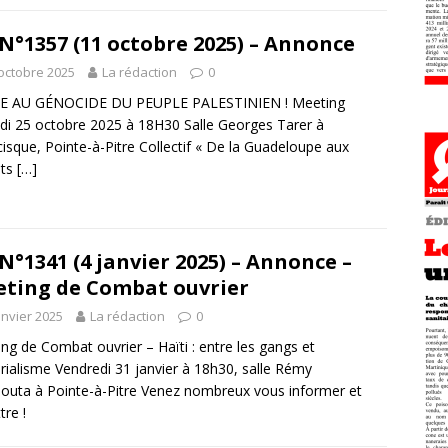
N°1357 (11 octobre 2025) – Annonce
octobre 2025
La rédaction
0
E AU GÉNOCIDE DU PEUPLE PALESTINIEN ! Meeting
i 25 octobre 2025 à 18H30 Salle Georges Tarer à
cisque, Pointe-à-Pitre Collectif « De la Guadeloupe aux
nts
[…]
N°1341 (4 janvier 2025) – Annonce –
ting de Combat ouvrier
anvier 2025
La rédaction
0
ng de Combat ouvrier – Haïti : entre les gangs et
érialisme Vendredi 31 janvier à 18h30, salle Rémy
outa à Pointe-à-Pitre Venez nombreux vous informer et
tre !