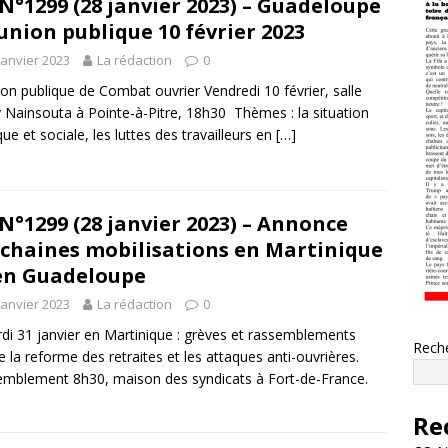
N°1299 (28 janvier 2023) – Guadeloupe
éunion publique 10 février 2023
janvier 2023
La rédaction
0
on publique de Combat ouvrier Vendredi 10 février, salle
Nainsouta à Pointe-à-Pitre, 18h30 Thèmes : la situation
que et sociale, les luttes des travailleurs en
[…]
N°1299 (28 janvier 2023) – Annonce
chaines mobilisations en Martinique
en Guadeloupe
janvier 2023
La rédaction
0
di 31 janvier en Martinique : grèves et rassemblements
Rech
e la reforme des retraites et les attaques anti-ouvrières.
mblement 8h30, maison des syndicats à Fort-de-France.
Re