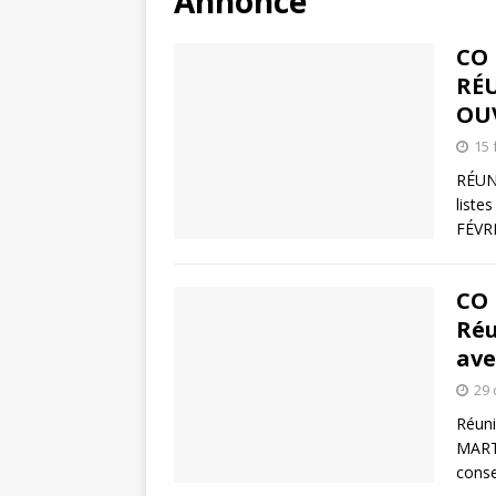
Annonce
CO 
RÉ
OU
15 
RÉUN
liste
FÉVRI
CO 
Réu
ave
29 
Réuni
MART
conse