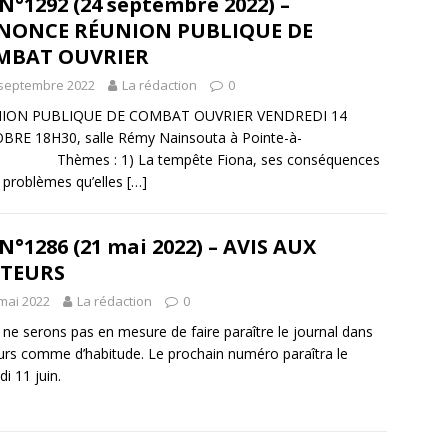
N°1292 (24 septembre 2022) –
NONCE RÉUNION PUBLIQUE DE
MBAT OUVRIER
 septembre 2022
La rédaction
0
ION PUBLIQUE DE COMBAT OUVRIER VENDREDI 14
RE 18H30, salle Rémy Nainsouta à Pointe-à-
e. Thèmes : 1) La tempête Fiona, ses conséquences
s problèmes qu’elles
[…]
N°1286 (21 mai 2022) – AVIS AUX
CTEURS
mai 2022
La rédaction
0
ne serons pas en mesure de faire paraître le journal dans
urs comme d’habitude. Le prochain numéro paraîtra le
i 11 juin.