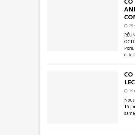
CO 
AN
CO
25
RÉUN
OCTOB
Pitr
et le
CO 
LE
19 
Nous 
15 jo
samed