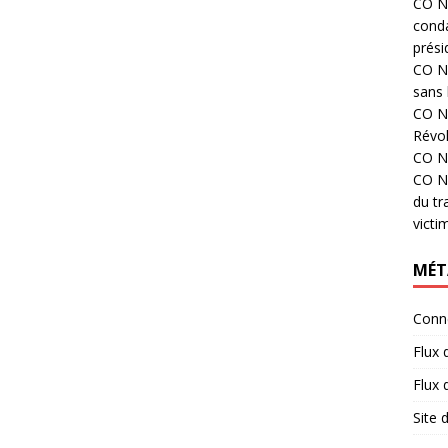
CO N°
cond
prési
CO N°
sans 
CO N°
Révol
CO N°
CO N°
du tr
victi
MÉT
Conn
Flux 
Flux
Site