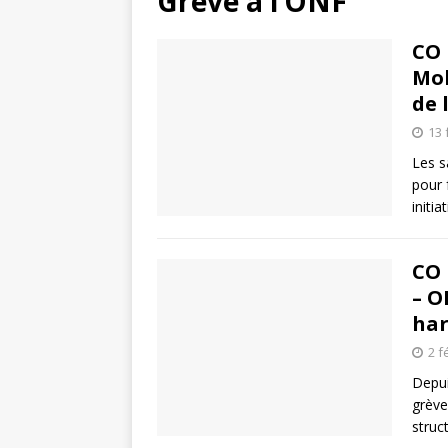
Grève à l’ONF
CO 
Mob
de 
13 
Les s
pour 
initi
CO 
– O
ha
2 f
Depui
grève
struc