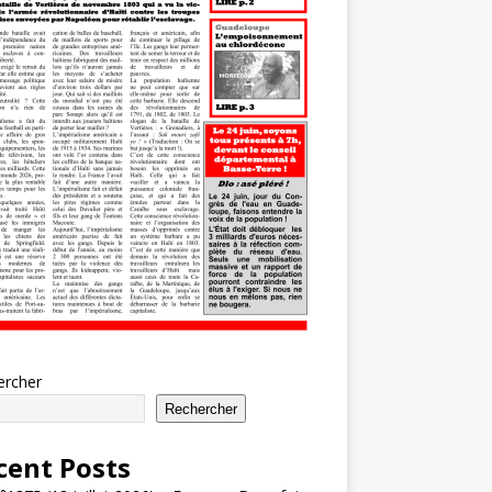
ercher
Rechercher
cent Posts