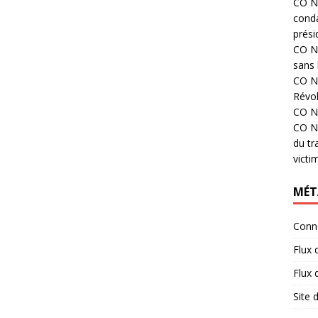
CO N°
cond
prési
CO N°
sans 
CO N°
Révol
CO N°
CO N°
du tr
victi
MÉT
Conn
Flux 
Flux
Site