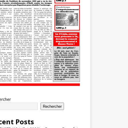
ercher
Rechercher
cent Posts