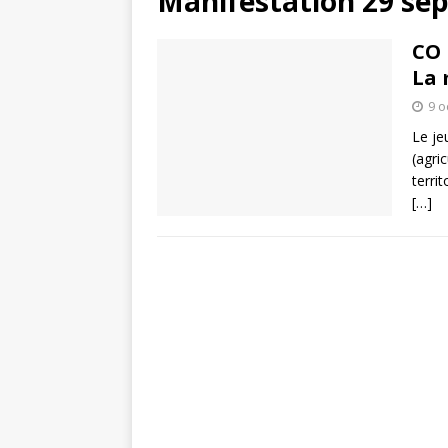
Manifestation 29 se
CO 
La 
9 o
Le je
(agri
terri
[…]